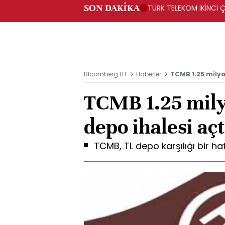
SON DAKİKA
TÜRK TELEKOM İKİNCİ Ç
Bloomberg HT
Haberler
TCMB 1.25 milyar
TCMB 1.25 milya
depo ihalesi açt
TCMB, TL depo karşılığı bir haf