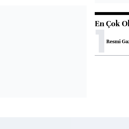
En Çok O
1
Resmi Ga