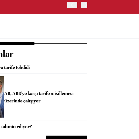
ABD HAZİNE BAKANLIĞI'NIN
nlar
 tarife tehdidi
AB, ABD'ye karşı tarife misillemesi
üzerinde çalışıyor
e tahmin ediyor?