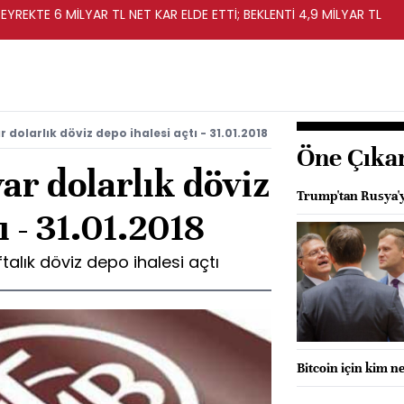
EYREKTE 6 MİLYAR TL NET KAR ELDE ETTİ; BEKLENTİ 4,9 MİLYAR TL
 dolarlık döviz depo ihalesi açtı - 31.01.2018
Öne Çıka
r dolarlık döviz
Trump'tan Rusya'ya
ı - 31.01.2018
talık döviz depo ihalesi açtı
Bitcoin için kim n