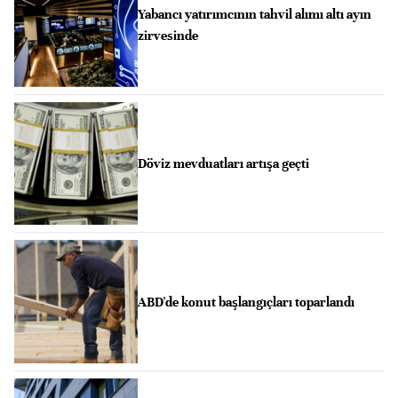
Yabancı yatırımcının tahvil alımı altı ayın
zirvesinde
Döviz mevduatları artışa geçti
ABD'de konut başlangıçları toparlandı