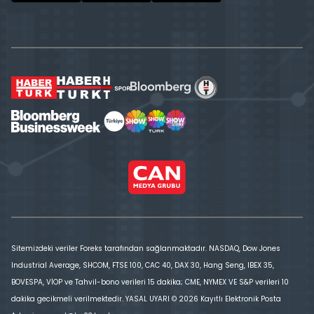
Sitemizdeki veriler Foreks tarafından sağlanmaktadır. NASDAQ, Dow Jones
Industrial Average, SHCOM, FTSE 100, CAC 40, DAX 30, Hang Seng, IBEX 35,
BOVESPA, VİOP ve Tahvil-bono verileri 15 dakika; CME, NYMEX VE S&P verileri 10
dakika gecikmeli verilmektedir. YASAL UYARI © 2026 Kayıtlı Elektronik Posta