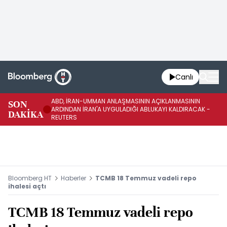
Canlı
ABD, İRAN-UMMAN ANLAŞMASININ AÇIKLANMASININ
AB
SON
ARDINDAN İRAN'A UYGULADIĞI ABLUKAYI KALDIRACAK -
GE
DAKİKA
REUTERS
UY
Bloomberg HT
Haberler
TCMB 18 Temmuz vadeli repo
ihalesi açtı
TCMB 18 Temmuz vadeli repo