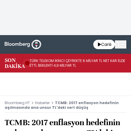
Canlı
SON
TÜRK TELEKOM İKİNCİ ÇEYREKTE 6 MİLYAR TL NET KAR ELDE
AB
DAKİKA
ETTİ; BEKLENTİ 4,9 MİLYAR TL
İR
Bloomberg HT
Haberler
TCMB: 2017 enflasyon hedefinin
aşılmasında ana unsur TL'deki sert düşüş
TCMB: 2017 enflasyon hedefinin