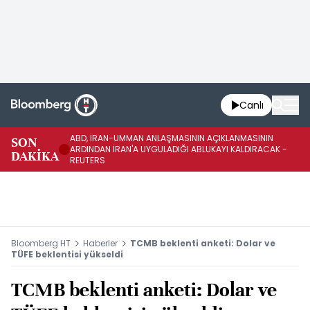
Canlı
ABD, İRAN-UMMAN ANLAŞMASININ AÇIKLANMASININ
AB
SON
ARDINDAN İRAN'A UYGULADIĞI ABLUKAYI KALDIRACAK -
GE
DAKİKA
REUTERS
UY
Bloomberg HT
Haberler
TCMB beklenti anketi: Dolar ve
TÜFE beklentisi yükseldi
TCMB beklenti anketi: Dolar ve