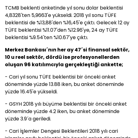
TCMB beklenti anketinde yıl sonu dolar beklentisi
4,8328'ten 5,9663'e yükseldi.
2018 yıl sonu TÜFE
beklentisi de %13,88'den %16,45'e çıktı. Gelecek 12 ay
TÜFE beklentisi %11.07'den %12.96'ye, 24 ay TÜFE
beklentisi %9.54'ten %10.67'ye çıktı.
Merkez Bankası´nın her ay 47´si finansal sektör,
10 u reel sektör, dördü ise profesyonellerden
oluşan 96 katılımcıyla gerçekleştiği ankette;
- Cari yıl sonu TÜFE beklentisi bir önceki anket
döneminde yüzde 13.88 iken, bu anket döneminde
yüzde 16.45'e yükseldi.
- GSYH 2018 yılı büyüme beklentisi bir önceki anket
döneminde yüzde 4.2 iken, bu anket döneminde
yüzde 3.9´a geriledi.
- Cari İşlemler Dengesi Beklentileri 2018 yılı cari