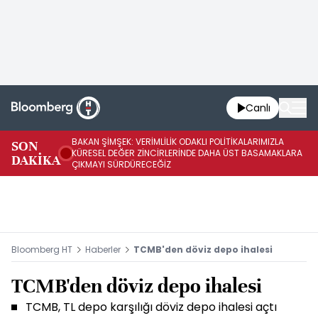
Canlı
BAKAN ŞİMŞEK: VERİMLİLİK ODAKLI POLİTİKALARIMIZLA
BA
SON
KÜRESEL DEĞER ZİNCİRLERİNDE DAHA ÜST BASAMAKLARA
VE
DAKİKA
ÇIKMAYI SÜRDÜRECEĞİZ
DÖ
Bloomberg HT
Haberler
TCMB'den döviz depo ihalesi
TCMB'den döviz depo ihalesi
TCMB, TL depo karşılığı döviz depo ihalesi açtı