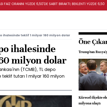
I FAİZ ORANINI YÜZDE 6,50'DE SABİT BIRAKTI; BEKLENTİ YÜZDE 6,50
 ihalesinde teklif 1 milyar 160 milyon dolar
Öne Çıka
o ihalesinde
Trump'tan Rusya'ya
160 milyon dolar
nkası'nın (TCMB), TL depo
 teklif tutarı 1 milyar 160 milyon
Küresel ölçekte elek
milyona ulaştı