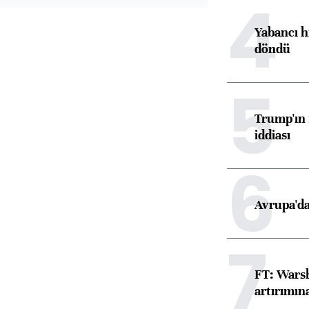
4
Yabancı h
döndü
5
Trump'ın 
iddiası
6
Avrupa'da
7
FT: Warsh
artırımın