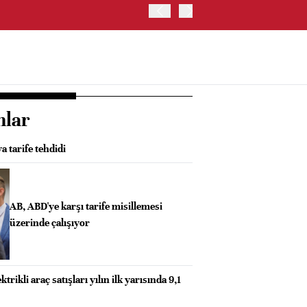
OYAK ÇİMENTO İKİNCİ ÇEY
nlar
 tarife tehdidi
AB, ABD'ye karşı tarife misillemesi
üzerinde çalışıyor
trikli araç satışları yılın ilk yarısında 9,1