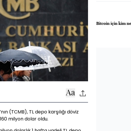
Bitcoin için kim n
ın (TCMB), TL depo karşılığı döviz
 160 milyon dolar oldu.
ilyon dolarlık 1 hafta vadeli TL depo