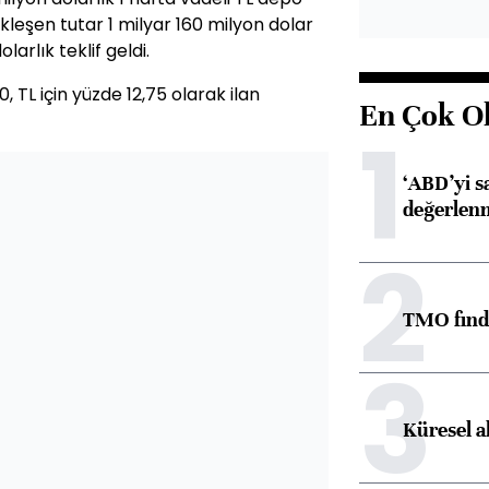
kleşen tutar 1 milyar 160 milyon dolar
larlık teklif geldi.
0, TL için yüzde 12,75 olarak ilan
En Çok O
1
‘ABD’yi s
değerlen
2
TMO fındık
3
Küresel a