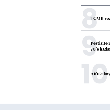
8
TCMB reze
9
Pestisite
70’e kadar
10
A101'e ko