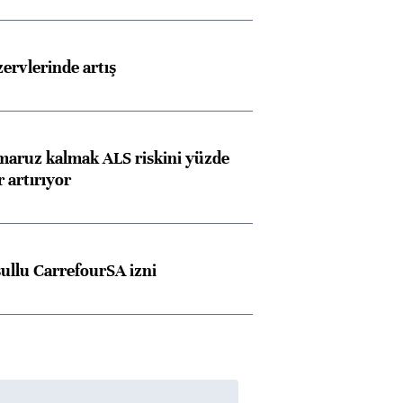
rvlerinde artış
 maruz kalmak ALS riskini yüzde
 artırıyor
şullu CarrefourSA izni