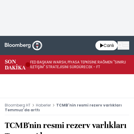
Canlı
SON
FED BAŞKANI WARSH, PİYASA TEPKİSİNE RAĞMEN "SINIRLI
FE
DAKİKA
İLETİŞİM" STRATEJİSİNİ SÜRDÜRECEK - FT
SÜ
Bloomberg HT
Haberler
TCMB'nin resmi rezerv varlıkları
Temmuz'da arttı
TCMB'nin resmi rezerv varlıkları