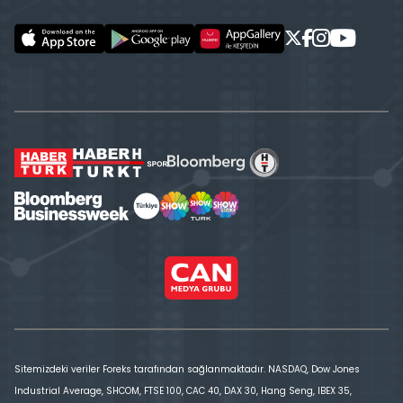
Sitemizdeki veriler Foreks tarafından sağlanmaktadır. NASDAQ, Dow Jones
Industrial Average, SHCOM, FTSE 100, CAC 40, DAX 30, Hang Seng, IBEX 35,