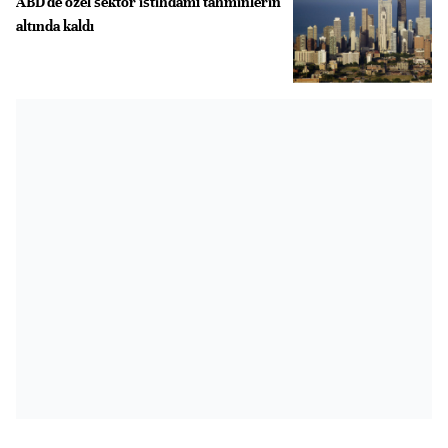
ABD'de özel sektör istihdamı tahminlerin
altında kaldı