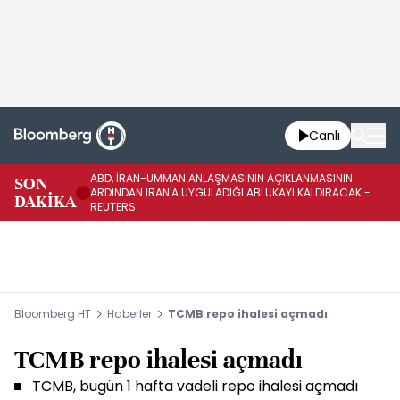
Canlı
ABD, İRAN-UMMAN ANLAŞMASININ AÇIKLANMASININ
AB
SON
ARDINDAN İRAN'A UYGULADIĞI ABLUKAYI KALDIRACAK -
GE
DAKİKA
REUTERS
UY
Bloomberg HT
Haberler
TCMB repo ihalesi açmadı
TCMB repo ihalesi açmadı
TCMB, bugün 1 hafta vadeli repo ihalesi açmadı