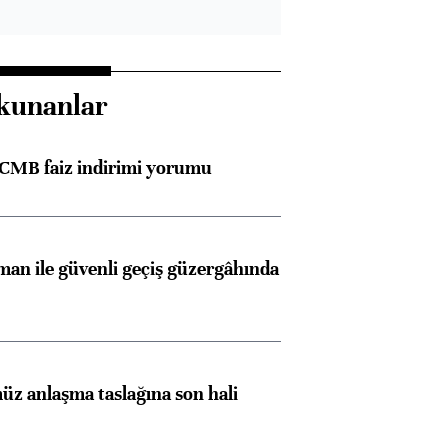
kunanlar
TCMB faiz indirimi yorumu
an ile güvenli geçiş güzergâhında
z anlaşma taslağına son hali
Almanya, Commerzbank
Ba
konusunda Unicredit ile
me