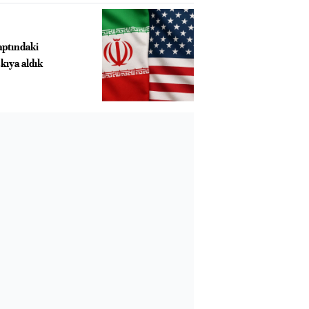
aptındaki
kıya aldık