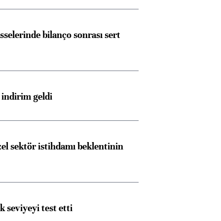
görüşmelere hazırlanıyor
sselerinde bilanço sonrası sert
ngıçları
indirim geldi
el sektör istihdamı beklentinin
ik seviyeyi test etti