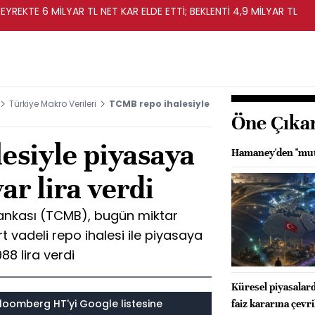
EYREKTE 6 MİLYAR TL NET KAR ELDE ETTİ; BEKLENTİ 4,9 MİLYAR TL
Türkiye Makro Verileri
TCMB repo ihalesiyle
Öne Çıka
esiyle piyasaya
Hamaney'den "mut
ar lira verdi
ankası (TCMB), bugün miktar
t vadeli repo ihalesi ile piyasaya
88 lira verdi
Küresel piyasalar
loomberg HT'yi Google listesine
faiz kararına çevri