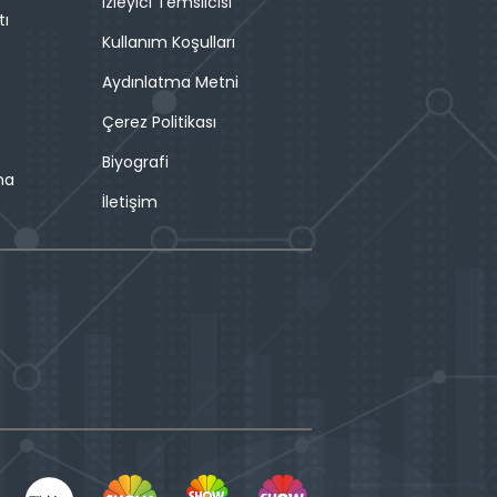
İzleyici Temsilcisi
tı
Kullanım Koşulları
Aydınlatma Metni
Çerez Politikası
Biyografi
ma
İletişim