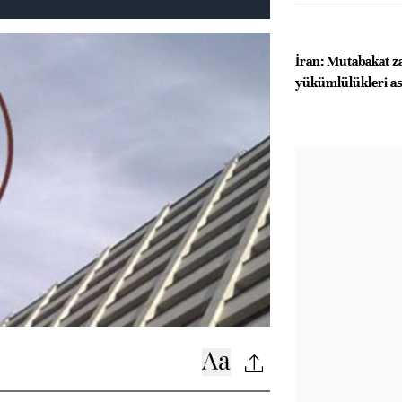
İran: Mutabakat z
yükümlülükleri as