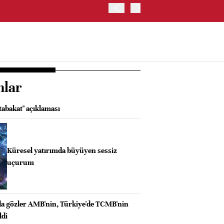
ABD HAZİNE BAKANLIĞI'NIN
nlar
abakat" açıklaması
Küresel yatırımda büyüyen sessiz
uçurum
da gözler AMB'nin, Türkiye'de TCMB'nin
ldi