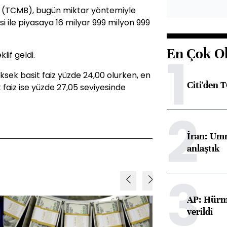
 (TCMB), bugün miktar yöntemiyle
si ile piyasaya 16 milyar 999 milyon 999
En Çok O
1
lif geldi.
ksek basit faiz yüzde 24,00 olurken, en
Citi'den 
 faiz ise yüzde 27,05 seviyesinde
2
İran: Umm
anlaştık
3
AP: Hürmü
verildi