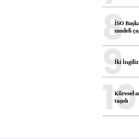
8
İSO Başka
modeli ça
9
İki İngili
10
Küresel ar
taşıdı