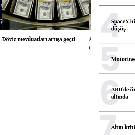
4
SpaceX hi
düşüş
Döviz mevduatları artışa geçti
ABD'de konut başla
5
toparlandı
Motorine 
6
ABD'de öz
altında
7
Altın krit