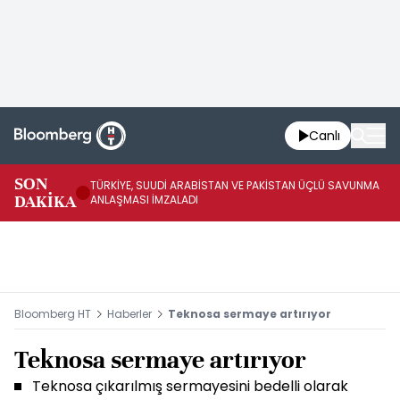
Canlı
SON
TÜRKİYE, SUUDİ ARABİSTAN VE PAKİSTAN ÜÇLÜ SAVUNMA
TR
DAKİKA
ANLAŞMASI İMZALADI
BN
Bloomberg HT
Haberler
Teknosa sermaye artırıyor
Teknosa sermaye artırıyor
Teknosa çıkarılmış sermayesini bedelli olarak