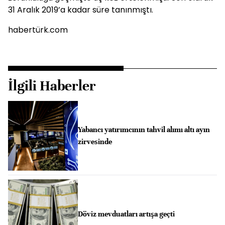
31 Aralık 2019’a kadar süre tanınmıştı.
habertürk.com
İlgili Haberler
Yabancı yatırımcının tahvil alımı altı ayın
zirvesinde
Döviz mevduatları artışa geçti