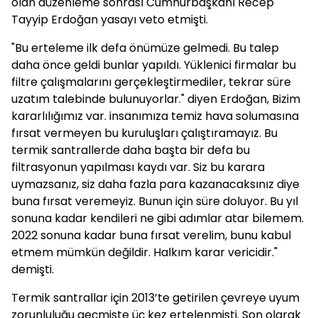
olan düzenleme sonrası Cumhurbaşkanı Recep
Tayyip Erdoğan yasayı veto etmişti.
"Bu erteleme ilk defa önümüze gelmedi. Bu talep
daha önce geldi bunlar yapıldı. Yüklenici firmalar bu
filtre çalışmalarını gerçekleştirmediler, tekrar süre
uzatım talebinde bulunuyorlar." diyen Erdoğan, Bizim
kararlılığımız var. insanımıza temiz hava solumasına
fırsat vermeyen bu kuruluşları çalıştıramayız. Bu
termik santrallerde daha başta bir defa bu
filtrasyonun yapılması kaydı var. Siz bu karara
uymazsanız, siz daha fazla para kazanacaksınız diye
buna fırsat veremeyiz. Bunun için süre doluyor. Bu yıl
sonuna kadar kendileri ne gibi adımlar atar bilemem.
2022 sonuna kadar buna fırsat verelim, bunu kabul
etmem mümkün değildir. Halkım karar vericidir."
demişti.
Termik santrallar için 2013’te getirilen çevreye uyum
zorunluluğu geçmişte üç kez ertelenmişti. Son olarak