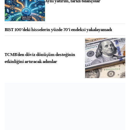
Aynı yatırım, farklı bilançolar
BIST 100’deki hisselerin yüzde 70’i endeksi yakalayamadı
TCMB'den döviz dönüşüm desteğinin
etkinliğini artıracak adımlar