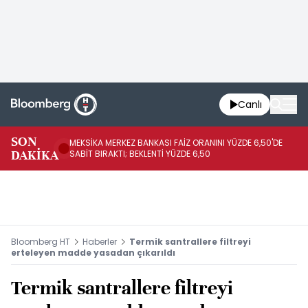
Canlı
SON
MEKSİKA MERKEZ BANKASI FAİZ ORANINI YÜZDE 6,50'DE
OY
DAKİKA
SABİT BIRAKTI; BEKLENTİ YÜZDE 6,50
AÇ
Bloomberg HT
Haberler
Termik santrallere filtreyi
erteleyen madde yasadan çıkarıldı
Termik santrallere filtreyi