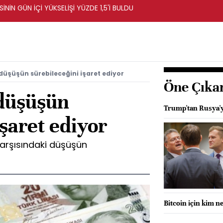
NİN GÜN İÇİ YÜKSELİŞİ YÜZDE 1,5'İ BULDU
 düşüşün sürebileceğini işaret ediyor
Öne Çıka
 düşüşün
Trump'tan Rusya'ya
işaret ediyor
 karşısındaki düşüşün
Bitcoin için kim n