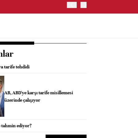
İRAN, HÜRMÜZ BOĞAZI KO
nlar
 tarife tehdidi
AB, ABD'ye karşı tarife misillemesi
üzerinde çalışıyor
e tahmin ediyor?