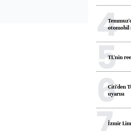
4
Temmuz'da
otomobil 
5
TL'nin re
6
Citi'den 
uyarısı
7
İzmir Lim