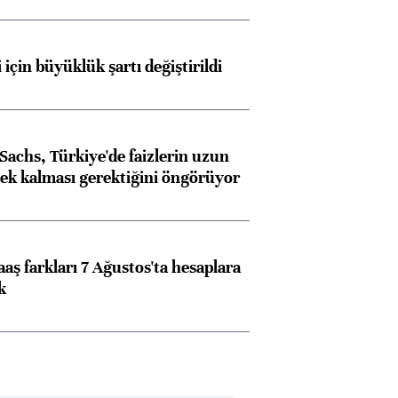
 için büyüklük şartı değiştirildi
achs, Türkiye'de faizlerin uzun
ek kalması gerektiğini öngörüyor
aş farkları 7 Ağustos'ta hesaplara
k