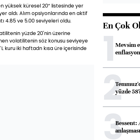
n yüksek küresel 20” listesinde yer
yer aldı. Alım opsiyonlarında en aktif
tı 4.85 ve 5.00 seviyeleri oldu.
En Çok O
1
olatilitenin yüzde 20'nin üzerine
en volatilitenin söz konusu seviyeye
Mevsim et
L kuru iki haftadn kısa üre içerisinde
enflasyon
2
Temmuz'da
yüzde 58'i
3
Bessent:
anlaşmas