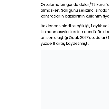
Ortalama bir günde dolar/TL kuru “e
almazken, Salı günü sekizinci sırada 
kontratların bazılarının kullanım fiya
Beklenen volatilite eğikliği, 1 aylık v
tırmanmasıyla tersine döndü. Beklen
en son ulaştığı Ocak 2017'de, dolar/T
yüzde 11 artış kaydetmişti.