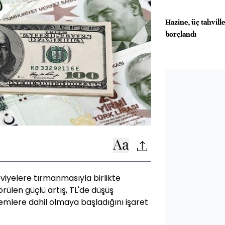
Hazine, üç tahvill
borçlandı
viyelere tırmanmasıyla birlikte
ülen güçlü artış, TL'de düşüş
emlere dahil olmaya başladığını işaret