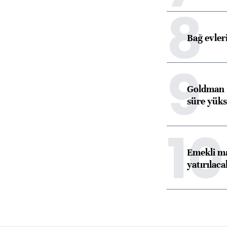
8
Bağ evleri
9
Goldman S
süre yüks
10
Emekli ma
yatırılaca