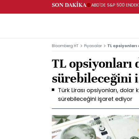
SON DAKİKA
ABD'DE S&P 500 ENDEKSİ
Bloomberg HT
Piyasalar
TL opsiyonları
TL opsiyonları
sürebileceğini 
Türk Lirası opsiyonları, dolar
sürebileceğini işaret ediyor