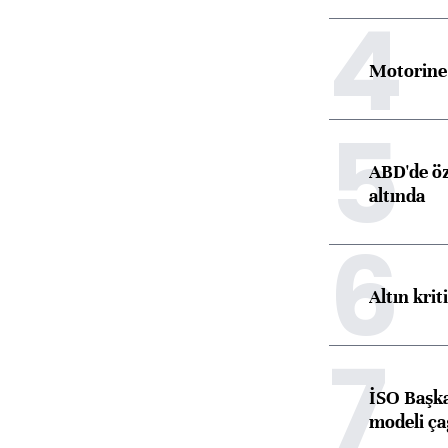
4
Motorine 
5
ABD'de öz
altında
6
Altın krit
7
İSO Başka
modeli ça