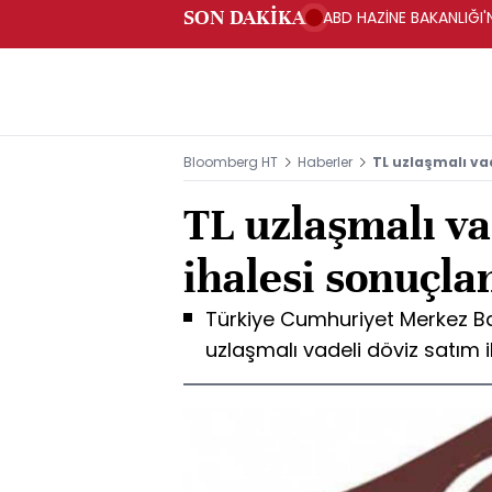
SON DAKİKA
ABD HAZİNE BAKANLIĞI'N
Bloomberg HT
Haberler
TL uzlaşmalı va
TL uzlaşmalı va
ihalesi sonuçla
Türkiye Cumhuriyet Merkez Bank
uzlaşmalı vadeli döviz satım 