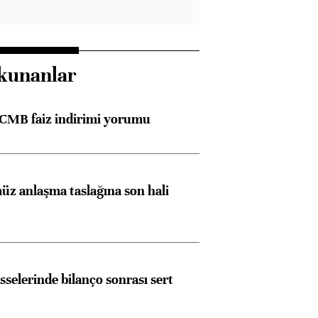
kunanlar
TCMB faiz indirimi yorumu
Almanya, Commerzbank
Ba
konusunda Unicredit ile
me
görüşmelere hazırlanıyor
z anlaşma taslağına son hali
ngıçları
sselerinde bilanço sonrası sert