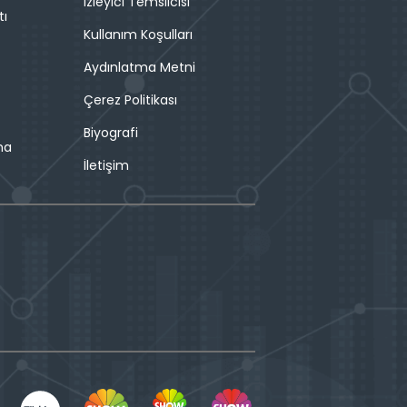
İzleyici Temsilcisi
tı
Kullanım Koşulları
Aydınlatma Metni
Çerez Politikası
Biyografi
ma
İletişim