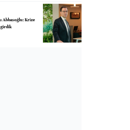
su Abbasoğlu: Krize
 girdik