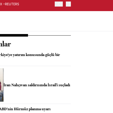
RDI -REUTERS
KOÇ HOLDİNG İKİNCİ ÇEYR
nlar
kiye'ye yatırım konusunda güçlü bir
İran Nahçıvan saldırısında İsrail'i suçladı
ABD’nin Hürmüz planına uyarı