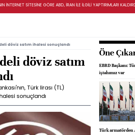
IN İNTERNET SİTESİNE GÖRE ABD, İRAN İLE İLGİLİ YAPTIRIMLARI KALDI
deli döviz satım ihalesi sonuçlandı
Öne Çıka
deli döviz satım
EBRD Başkanı: Tür
ndı
iştahımız var
ası'nın, Türk lirası (TL)
ihalesi sonuçlandı
Türk armatörden 