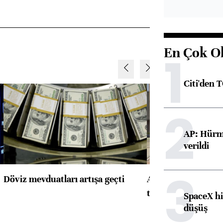
En Çok O
1
Citi'den 
2
AP: Hürmü
verildi
3
Döviz mevduatları artışa geçti
ABD'de konut başla
toparlandı
SpaceX hi
düşüş