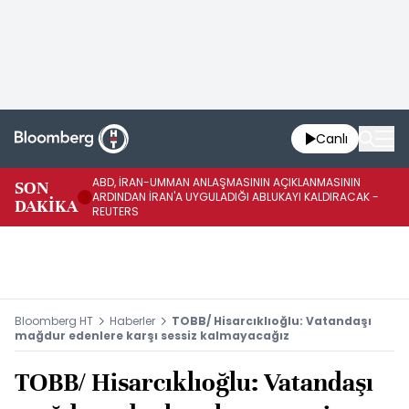
Canlı
ABD, İRAN-UMMAN ANLAŞMASININ AÇIKLANMASININ
AB
SON
ARDINDAN İRAN'A UYGULADIĞI ABLUKAYI KALDIRACAK -
GE
DAKİKA
REUTERS
UY
Bloomberg HT
Haberler
TOBB/ Hisarcıklıoğlu: Vatandaşı
mağdur edenlere karşı sessiz kalmayacağız
TOBB/ Hisarcıklıoğlu: Vatandaşı