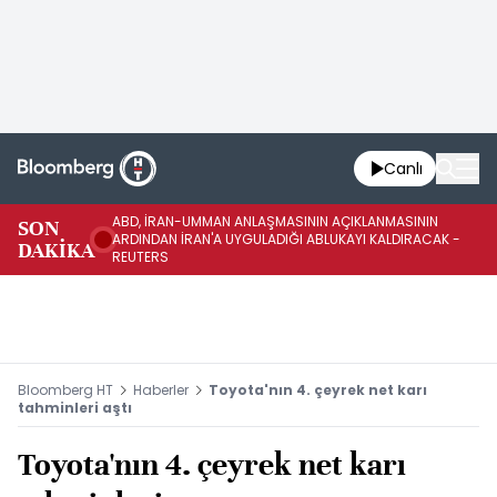
Canlı
ABD, İRAN-UMMAN ANLAŞMASININ AÇIKLANMASININ
AB
SON
ARDINDAN İRAN'A UYGULADIĞI ABLUKAYI KALDIRACAK -
GE
DAKİKA
REUTERS
UY
Bloomberg HT
Haberler
Toyota'nın 4. çeyrek net karı
tahminleri aştı
Toyota'nın 4. çeyrek net karı