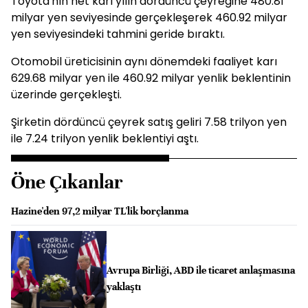
Toyota'nın net karı yılın dördüncü çeyreğine 480.81
milyar yen seviyesinde gerçekleşerek 460.92 milyar
yen seviyesindeki tahmini geride bıraktı.
Otomobil üreticisinin aynı dönemdeki faaliyet karı
629.68 milyar yen ile 460.92 milyar yenlik beklentinin
üzerinde gerçekleşti.
Şirketin dördüncü çeyrek satış geliri 7.58 trilyon yen
ile 7.24 trilyon yenlik beklentiyi aştı.
Öne Çıkanlar
Hazine'den 97,2 milyar TL'lik borçlanma
Avrupa Birliği, ABD ile ticaret anlaşmasına
yaklaştı