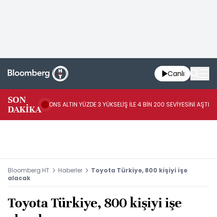
Canlı
AB
SON
ONS ALTIN YÜZDE 3 YÜKSELİŞ İLE 4 BİN 200 SEVİYESİNİ AŞTI
44
DAKİKA
AR
Bloomberg HT
Haberler
Toyota Türkiye, 800 kişiyi işe
alacak
Toyota Türkiye, 800 kişiyi işe