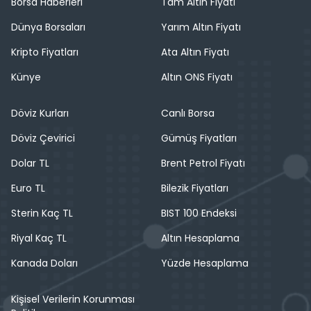
Borsa Haberleri
Tam Altın Fiyatı
Dünya Borsaları
Yarım Altın Fiyatı
Kripto Fiyatları
Ata Altın Fiyatı
Künye
Altın ONS Fiyatı
Döviz Kurları
Canlı Borsa
Döviz Çevirici
Gümüş Fiyatları
Dolar TL
Brent Petrol Fiyatı
Euro TL
Bilezik Fiyatları
Sterin Kaç TL
BIST 100 Endeksi
Riyal Kaç TL
Altın Hesaplama
Kanada Doları
Yüzde Hesaplama
Kişisel Verilerin Korunması