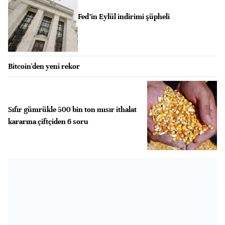
Fed’in Eylül indirimi şüpheli
Bitcoin'den yeni rekor
Sıfır gümrükle 500 bin ton mısır ithalat
kararına çiftçiden 6 soru