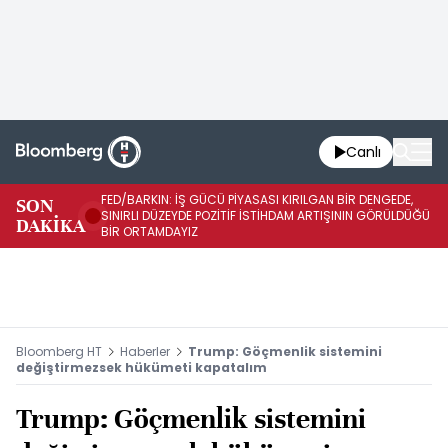
Canlı
FED/BARKIN: İŞ GÜCÜ PİYASASI KIRILGAN BİR DENGEDE,
SON
İŞ
SINIRLI DÜZEYDE POZİTİF İSTİHDAM ARTIŞININ GÖRÜLDÜĞÜ
DAKİKA
SÜ
BİR ORTAMDAYIZ
Bloomberg HT
Haberler
Trump: Göçmenlik sistemini
değiştirmezsek hükümeti kapatalım
Trump: Göçmenlik sistemini