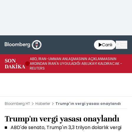
Canlı
ABD, İRAN-UMMAN ANLAŞMASININ AÇIKLANMASININ
AB
SON
ARDINDAN İRAN'A UYGULADIĞI ABLUKAYI KALDIRACAK -
GE
DAKİKA
REUTERS
UY
Bloomberg HT
Haberler
Trump'ın vergi yasası onaylandı
Trump'ın vergi yasası onaylandı
ABD'de senato, Trump'ın 3,3 trilyon dolarlık vergi