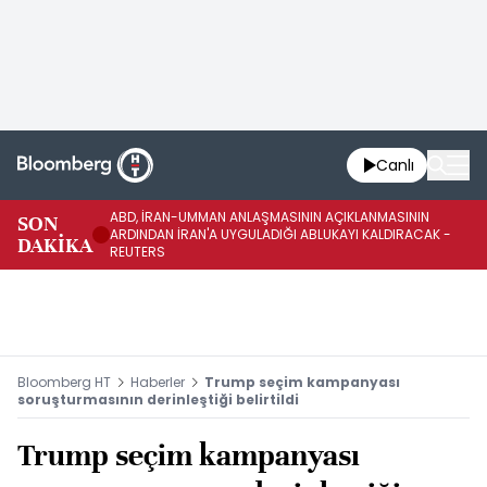
Canlı
ABD, İRAN-UMMAN ANLAŞMASININ AÇIKLANMASININ
AB
SON
ARDINDAN İRAN'A UYGULADIĞI ABLUKAYI KALDIRACAK -
GE
DAKİKA
REUTERS
UY
Bloomberg HT
Haberler
Trump seçim kampanyası
soruşturmasının derinleştiği belirtildi
Trump seçim kampanyası