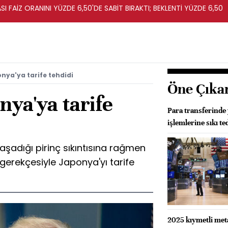
I FAİZ ORANINI YÜZDE 6,50'DE SABİT BIRAKTI; BEKLENTİ YÜZDE 6,50
ya'ya tarife tehdidi
Öne Çıka
ya'ya tarife
Para transferinde 
işlemlerine sıkı te
şadığı pirinç sıkıntısına rağmen
 gerekçesiyle Japonya'yı tarife
2025 kıymetli meta