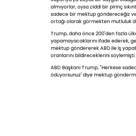
almıyorlar, oysa ciddi bir pirinç sıkın
sadece bir mektup göndereceğiz ve o
ortağı olarak görmekten mutluluk duy
Trump, daha önce 200'den fazla ülk
yapamayacaklarını ifade ederek, gel
mektup göndererek ABD ile iş yapab
oranlarını bildireceklerini söylemişti.
ABD Başkanı Trump, "Herkese sadece '
ödüyorsunuz' diye mektup göndermek