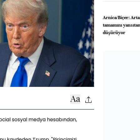
Arnica/Biçer: Arta
tamamını yansıtamı
düşürüyor
ocial sosyal medya hesabından,
nu kaydeden Trump, "Pirincimizi