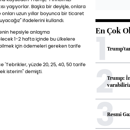
tısı yaşıyorlar. Başka bir deyişle, onlara
nları uzun yıllar boyunca bir ticaret
acağız" ifadelerini kullandı.
En Çok O
1
enin hepsiyle anlaşma
ecek 1-2 hafta içinde bu ülkelere
ilmek için ödemeleri gereken tarife
Trump'tan
2
Tebrikler, yüzde 20, 25, 40, 50 tarife
 isterim" demişti.
Trump: İr
varabiliri
3
Resmi Ga