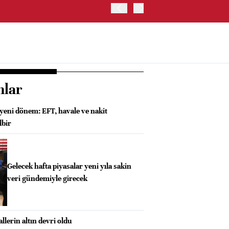
OYAK ÇİMENTO İKİNCİ ÇEY
nlar
yeni dönem: EFT, havale ve nakit
dbir
Gelecek hafta piyasalar yeni yıla sakin
veri gündemiyle girecek
llerin altın devri oldu