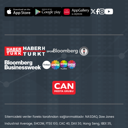
Sitemizdeki veriler Foreks tarafından sağlanmaktadır. NASDAQ, Dow Jones
Industrial Average, SHCOM, FTSE 100, CAC 40, DAX 30, Hang Seng, IBEX 35,