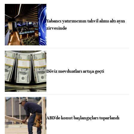
Yabancı yatırımcının tahvil alımı altı ayın
zirvesinde
Döviz mevduatları artışa geçti
ABD'de konut başlangıçları toparlandı