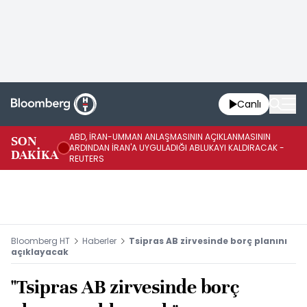
Canlı
ABD, İRAN-UMMAN ANLAŞMASININ AÇIKLANMASININ
AB
SON
ARDINDAN İRAN'A UYGULADIĞI ABLUKAYI KALDIRACAK -
GE
DAKİKA
REUTERS
UY
Bloomberg HT
Haberler
Tsipras AB zirvesinde borç planını
açıklayacak
"Tsipras AB zirvesinde borç