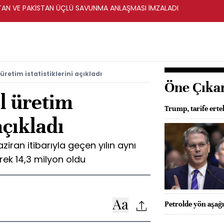
STAN VE PAKİSTAN ÜÇLÜ SAVUNMA ANLAŞMASI İMZALADI
retim istatistiklerini açıkladı
Öne Çıka
l üretim
Trump, tarife ert
açıkladı
ziran itibarıyla geçen yılın aynı
rek 14,3 milyon oldu
Petrolde yön aşağı