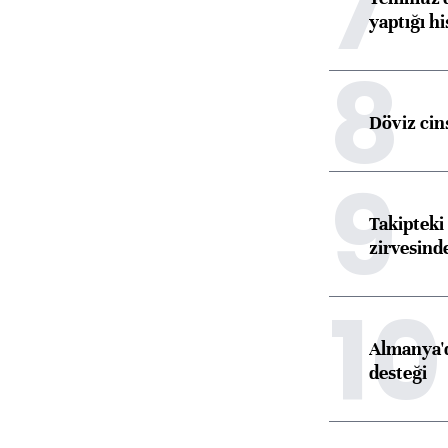
7
yaptığı hi
8
Döviz cins
9
Takipteki 
zirvesind
10
Almanya'd
desteği