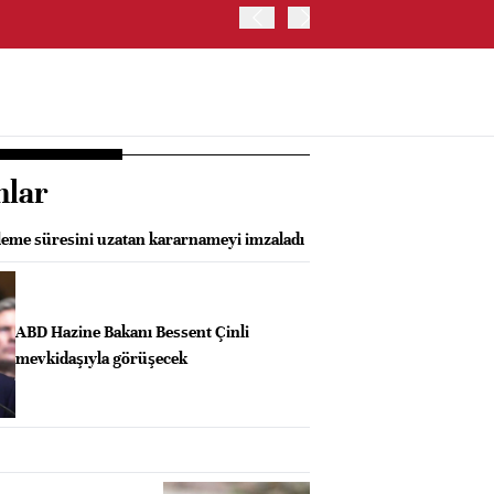
TRUMP: WARSH OLDUKÇA 
nlar
eleme süresini uzatan kararnameyi imzaladı
ABD Hazine Bakanı Bessent Çinli
mevkidaşıyla görüşecek