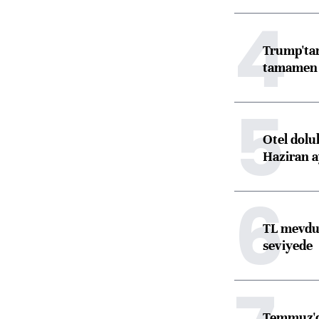
4
Trump'tan
tamamen o
5
Otel dolu
Haziran a
6
TL mevdua
seviyede
Temmuz'da