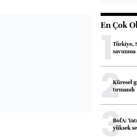
En Çok O
1
Türkiye, 
savunma 
2
Küresel gı
tırmandı
3
BofA: Yatı
yüksek se