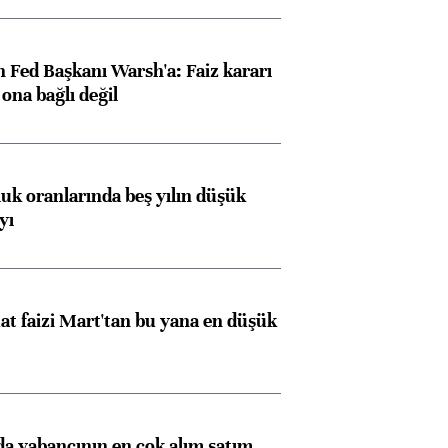
 Fed Başkanı Warsh'a: Faiz kararı
na bağlı değil
luk oranlarında beş yılın düşük
yı
t faizi Mart'tan bu yana en düşük
 yabancının en çok alım satım