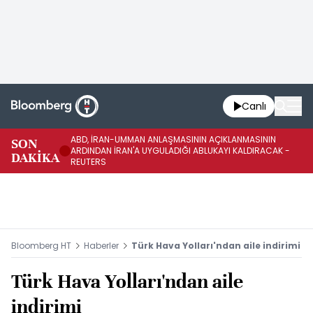
Canlı
ABD, İRAN-UMMAN ANLAŞMASININ AÇIKLANMASININ
AB
SON
ARDINDAN İRAN'A UYGULADIĞI ABLUKAYI KALDIRACAK -
GE
DAKİKA
REUTERS
UY
Bloomberg HT
Haberler
Türk Hava Yolları'ndan aile indirimi
Türk Hava Yolları'ndan aile
indirimi