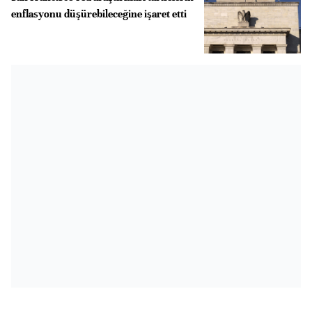
enflasyonu düşürebileceğine işaret etti