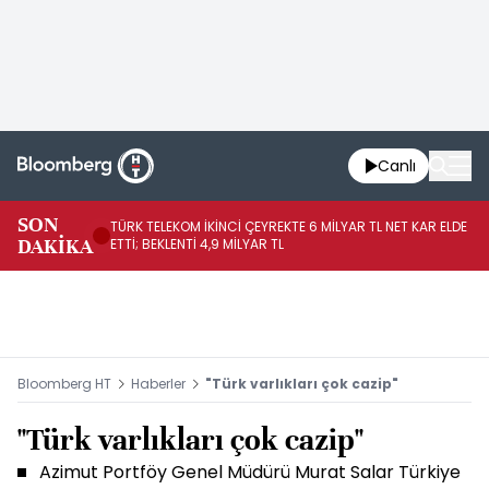
Canlı
SON
TÜRK TELEKOM İKİNCİ ÇEYREKTE 6 MİLYAR TL NET KAR ELDE
AB
DAKİKA
ETTİ; BEKLENTİ 4,9 MİLYAR TL
İR
Bloomberg HT
Haberler
"Türk varlıkları çok cazip"
"Türk varlıkları çok cazip"
Azimut Portföy Genel Müdürü Murat Salar Türkiye