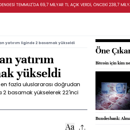
T DENGESİ TEMMUZ'DA 69,7 MİLYAR TL AÇIK VERDİ, ÖNCEKİ 238,7 MİLY
n yatırım liginde 2 basamak yükseldi
Öne Çıka
an yatırım
Bitcoin için kim n
mak yükseldi
 en fazla uluslararası doğrudan
a 2 basamak yükselerek 22'inci
Bundesbank: Alman