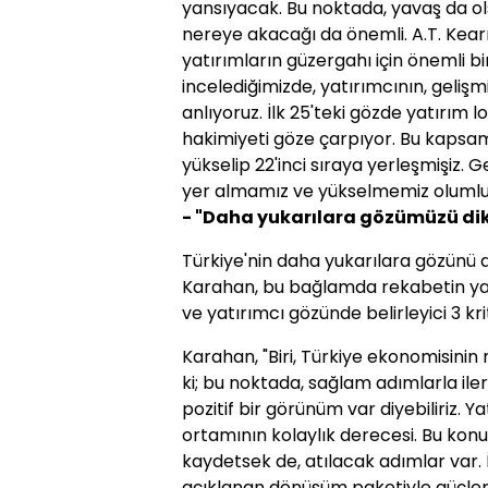
yansıyacak. Bu noktada, yavaş da ol
nereye akacağı da önemli. A.T. Kea
yatırımların güzergahı için önemli bi
incelediğimizde, yatırımcının, geliş
anlıyoruz. İlk 25'teki gözde yatırım 
hakimiyeti göze çarpıyor. Bu kapsamd
yükselip 22'inci sıraya yerleşmişiz. G
yer almamız ve yükselmemiz olumlu 
- "Daha yukarılara gözümüzü d
Türkiye'nin daha yukarılara gözünü d
Karahan, bu bağlamda rekabetin yanıs
ve yatırımcı gözünde belirleyici 3 kr
Karahan, "Biri, Türkiye ekonomisinin 
ki; bu noktada, sağlam adımlarla il
pozitif bir görünüm var diyebiliriz. Yat
ortamının kolaylık derecesi. Bu kon
kaydetsek de, atılacak adımlar var. İl
açıklanan dönüşüm paketiyle güçlend