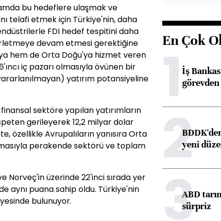
tamda bu hedeflere ulaşmak ve
nı telafi etmek için Türkiye'nin, daha
düstrilerle FDI hedef tespitini daha
En Çok O
ilerletmeye devam etmesi gerektiğine
1
'ya hem de Orta Doğu'ya hizmet veren
'ıncı iç pazarı olmasıyla övünen bir
İş Banka
(yararlanılmayan) yatırım potansiyeline
görevden 
2
, finansal sektöre yapılan yatırımların
peten gerileyerek 12,2 milyar dolar
BDDK'den 
kte, özellikle Avrupalıların yanısıra Orta
yeni düz
tırmasıyla perakende sektörü ve toplam
3
 Norveç'in üzerinde 22'inci sırada yer
de aynı puana sahip oldu. Türkiye'nin
ABD tarım
iyesinde bulunuyor.
sürpriz