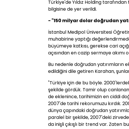
Türkiye'de Yıldız Holding tarafından 
bilgisine de yer verildi.
- "150 milyar dolar doğrudan yat
İstanbul Medipol Üniversitesi Öğret
muhabirine yaptığı değerlendirmede
büyümeye katkısı, gerekse cari açığ
açısından en cazip sermaye akımı o
Bu nedenle doğrudan yatırımların eko
edildiğini dile getiren Karahan, şunlar
"Türkiye için de bu böyle. 2000'lerdek
şekilde gördük. Tamir olup canlana
de eklenince, tarihimizin en ciddi d
2007'de tarihi rekorumuzu kırdık. 2008
dünya çapındaki doğrudan yatırımlar
paralel bir şekilde, 2007'deki zirv
da inişli çıkışlı bir trend var. Zaten