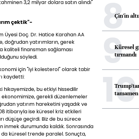
8
tahminen 3,2 milyar dolara satın alındı"
Çin'in alt
ırım çektik"-
9
im Üyesi Doç. Dr. Hatice Karahan AA
, doğrudan yatırımların, gerek
Küresel gı
a kaliteli finansman sağlaması
tırmandı
lduğunu söyledi.
nomi için "iyi kolesterol" olarak tabir
10
ı kaydetti:
Trump'tan
i hikayemizde, bu etkiyi hissedilir
tamamen o
n ekonomimize, gerekli düzenlemeler
oğrudan yatırım hareketini yaşadık ve
 itibarıyla ise küresel kriz etkileri
ı düşüşe geçirdi. Biz de bu sürece
eden inmek durumunda kaldık. Sonrasında
 bu da küresel trende paralel. Sonuçta,