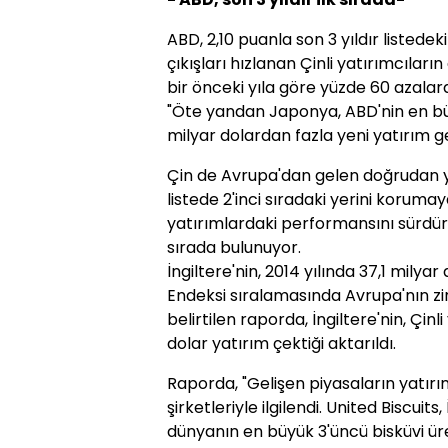
ABD, 2,10 puanla son 3 yıldır listede
çıkışları hızlanan Çinli yatırımcıları
bir önceki yıla göre yüzde 60 azalara
"Öte yandan Japonya, ABD'nin en bü
milyar dolardan fazla yeni yatırım ger
Çin de Avrupa'dan gelen doğrudan 
listede 2'inci sıradaki yerini koruma
yatırımlardaki performansını sürdür
sırada bulunuyor.
İngiltere'nin, 2014 yılında 37,1 milya
Endeksi sıralamasında Avrupa'nın zir
belirtilen raporda, İngiltere'nin, Çin
dolar yatırım çektiği aktarıldı.
Raporda, "Gelişen piyasaların yatırım
şirketleriyle ilgilendi. United Biscuit
dünyanın en büyük 3'üncü bisküvi üre