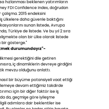
sa hızlanması beklenen yatırımların
rney FDI Confidence Index, doğrudan
r çalışma. 2015 endeksini
miş ülkelere daha güvenle baktığını
lokasyonlarını sunan listede, Avrupa
a, Türkiye de listede. Ve bu yıl 2 sıra
elişmekte olan bir ülke olarak listede
bir gösterge."
ikmek durumundayız"-
ikmesi gerektiğini dile getiren
ıra, iç dinamiklerin devreye girdiğini
itik mevzu olduğunu anlattı.
nasıl bir büyüme potansiyeli vaat ettiği
erlemeye devam ettiğimiz takdirde
ırımcı için bir diğer faktör ise iş
uda da, geçmişe göre iyileşme
gili adımlara dair beklentiler ise
i. Bu planlar ne kadar etkin hayata