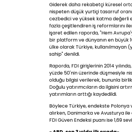
Giderek daha rekabetçi küresel or
nispeten düşük yurtiçi tasarruf oranı
cezbedici ve yüksek katma değerli en
fazla çeşitlendiren iş reformlarını 
işaret edilen raporda, "Hem Avrupa
bir platform ve dünyanın en büyük 16
ülke olarak Türkiye, kullanılmayan 
sahip" denildi.
Raporda, FDI girişlerinin 2014 yılında
yüzde 50'nin üzerinde düşmesiyle nis
olduğu bilgisi verilerek, bununla birli
Doğulu yatırımcıların da ilgisini ar
yatırımların arttığı kaydedildi.
Böylece Türkiye, endekste Polonya ve
alırken, Danimarka ve Avusturya ile 
FDI Güven Endeksi puanı ise 1,69 sev
- ABD, son 3 yıldır ilk sırada-