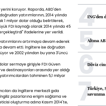
4
ki yerini koruyor. Raporda, ABD'den
n doğrudan yatırımlarının, 2014 yılında
ING'den d
k 1 milyar dolar olduğu belirtilerek,
5
yük FDI kaynağı olarak 2014 yılında 45
çekleştirdi" ifadelerine yer verildi.
Altına AB
yatırımlarını artırmaya devam ederek
ya devam etti. İngiltere ise doğrudan
6
üyor ve 2002 yılından bu yana 3'üncü
r dolar sermaye girişiyle FDI Güven
Döviz cins
ve destinasyonları arasında yer aldığı
li yatırımcılardan tahminen 5,1 milyar
7
Türkiye, 
cıları da İngiltere merkezli gıda
savunma 
s, İngiliz pazarlarına erişim sağlama ve
ticisi oluşturma adına Kasım 2014'te,