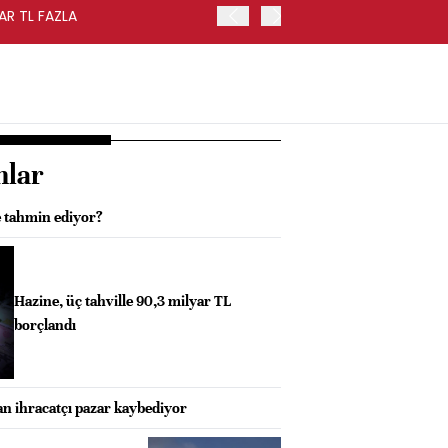
AR TL FAZLA
HAZİNE NAKİT DENGESİ TE
nlar
e tahmin ediyor?
Hazine, üç tahville 90,3 milyar TL
borçlandı
 ihracatçı pazar kaybediyor