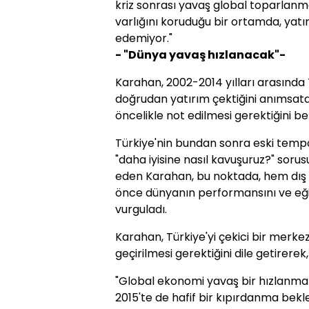
kriz sonrası yavaş global toparlanma,
varlığını koruduğu bir ortamda, yatır
edemiyor."
- "Dünya yavaş hızlanacak"-
Karahan, 2002-2014 yılları arasında T
doğrudan yatırım çektiğini anımsata
öncelikle not edilmesi gerektiğini beli
Türkiye'nin bundan sonra eski tem
"daha iyisine nasıl kavuşuruz?" soru
eden Karahan, bu noktada, hem dış 
önce dünyanın performansını ve eği
vurguladı.
Karahan, Türkiye'yi çekici bir merk
geçirilmesi gerektiğini dile getirerek, 
"Global ekonomi yavaş bir hızlanm
2015'te de hafif bir kıpırdanma bekle