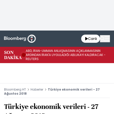
Canlı
ABD, İRAN-UMMAN ANLAŞMASININ AÇIKLANMASININ
AB
SON
ARDINDAN İRAN'A UYGULADIĞI ABLUKAYI KALDIRACAK -
GE
DAKİKA
REUTERS
UY
Bloomberg HT
Haberler
Türkiye ekonomik verileri - 27
Ağustos 2018
Türkiye ekonomik verileri - 27