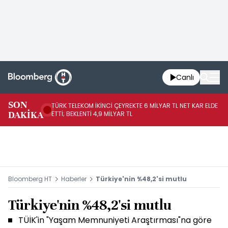
Canlı
SON
TÜRK TELEKOM İKİNCİ ÇEYREKTE 6 MİLYAR TL NET KAR ELDE
AB
DAKİKA
ETTİ; BEKLENTİ 4,9 MİLYAR TL
İR
Bloomberg HT
Haberler
Türkiye'nin %48,2'si mutlu
Türkiye'nin %48,2'si mutlu
TÜİK'in "Yaşam Memnuniyeti Araştırması"na göre