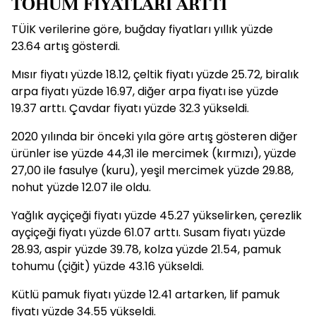
TOHUM FİYATLARI ARTTI
TÜİK verilerine göre, buğday fiyatları yıllık yüzde
23.64 artış gösterdi.
Mısır fiyatı yüzde 18.12, çeltik fiyatı yüzde 25.72, biralık
arpa fiyatı yüzde 16.97, diğer arpa fiyatı ise yüzde
19.37 arttı. Çavdar fiyatı yüzde 32.3 yükseldi.
2020 yılında bir önceki yıla göre artış gösteren diğer
ürünler ise yüzde 44,31 ile mercimek (kırmızı), yüzde
27,00 ile fasulye (kuru), yeşil mercimek yüzde 29.88,
nohut yüzde 12.07 ile oldu.
Yağlık ayçiçeği fiyatı yüzde 45.27 yükselirken, çerezlik
ayçiçeği fiyatı yüzde 61.07 arttı. Susam fiyatı yüzde
28.93, aspir yüzde 39.78, kolza yüzde 21.54, pamuk
tohumu (çiğit) yüzde 43.16 yükseldi.
Kütlü pamuk fiyatı yüzde 12.41 artarken, lif pamuk
fiyatı yüzde 34.55 yükseldi.