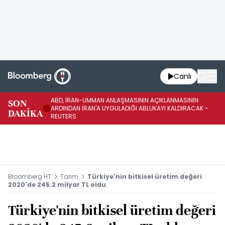
Canlı
ABD, İRAN-UMMAN ANLAŞMASININ AÇIKLANMASININ
AB
SON
ARDINDAN İRAN'A UYGULADIĞI ABLUKAYI KALDIRACAK -
GE
DAKİKA
REUTERS
UY
Bloomberg HT
Tarım
Türkiye'nin bitkisel üretim değeri
2020'de 245.2 milyar TL oldu
Türkiye'nin bitkisel üretim değeri