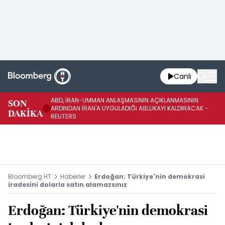
Canlı
ABD, İRAN-UMMAN ANLAŞMASININ AÇIKLANMASININ
AB
SON
ARDINDAN İRAN'A UYGULADIĞI ABLUKAYI KALDIRACAK -
GE
DAKİKA
REUTERS
UY
Bloomberg HT
Haberler
Erdoğan: Türkiye'nin demokrasi
iradesini dolarla satın alamazsınız
Erdoğan: Türkiye'nin demokrasi