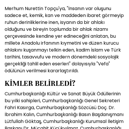
Merhum Nurettin Topçu'ya, "İnsanın var oluşunu
sadece et, kemik, kan ve maddeden ibaret görmeyip
ruhun derinliklerine inen, isyanın da bir ahlakı
olduğunu ve bireyin toplumda bir ahlak nizamı
çerçevesinde kendine yer edineceğini anlatan, bu
millete Anadolu irfanının kıymetini ve düzen kurucu
ahlakını kuşanmayı telkin eden, kadim İslam ve Türk
tarihini, tasavvufu ve modern dönemdeki sosyolojik
gerçekliği tahlil eden eserleri" dolayısıyla "Vefa"
ödülünün verilmesi kararlaştırıldı.
KİMLER BELİRLEDİ?
Cumhurbaşkanlığı Kültür ve Sanat Büyük Ödüllerinin
bu yılki sahipleri, Cumhurbaşkanlığı Genel Sekreteri
Fahri Kasırga, Cumhurbaşkanlığı Sözcüsü Doç. Dr.
İbrahim Kalın, Cumhurbaşkanlığı Basın Başdanışmanı
Lütfullah Göktaş, Cumhurbaşkanlığı Kurumsal İletişim
Başkanı Dr. Mücahit Küçükyılmaz, Cumhurbaşkanlığı