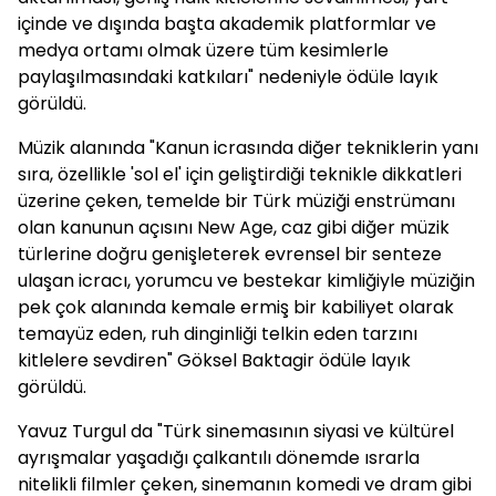
içinde ve dışında başta akademik platformlar ve
medya ortamı olmak üzere tüm kesimlerle
paylaşılmasındaki katkıları" nedeniyle ödüle layık
görüldü.
Müzik alanında "Kanun icrasında diğer tekniklerin yanı
sıra, özellikle 'sol el' için geliştirdiği teknikle dikkatleri
üzerine çeken, temelde bir Türk müziği enstrümanı
olan kanunun açısını New Age, caz gibi diğer müzik
türlerine doğru genişleterek evrensel bir senteze
ulaşan icracı, yorumcu ve bestekar kimliğiyle müziğin
pek çok alanında kemale ermiş bir kabiliyet olarak
temayüz eden, ruh dinginliği telkin eden tarzını
kitlelere sevdiren" Göksel Baktagir ödüle layık
görüldü.
Yavuz Turgul da "Türk sinemasının siyasi ve kültürel
ayrışmalar yaşadığı çalkantılı dönemde ısrarla
nitelikli filmler çeken, sinemanın komedi ve dram gibi