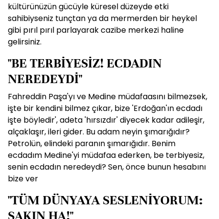
kültürünüzün gücüyle küresel düzeyde etki
sahibiyseniz tunçtan ya da mermerden bir heykel
gibi pırıl pırıl parlayarak cazibe merkezi haline
gelirsiniz.
"BE TERBİYESİZ! ECDADIN
NEREDEYDİ"
Fahreddin Paşa'yı ve Medine müdafaasını bilmezsek,
işte bir kendini bilmez çıkar, bize 'Erdoğan'ın ecdadı
işte böyledir', adeta 'hırsızdır' diyecek kadar adileşir,
alçaklaşır, ileri gider. Bu adam neyin şımarığıdır?
Petrolün, elindeki paranın şımarığıdır. Benim
ecdadım Medine'yi müdafaa ederken, be terbiyesiz,
senin ecdadın neredeydi? Sen, önce bunun hesabını
bize ver
"TÜM DÜNYAYA SESLENİYORUM:
SAKIN HA!"