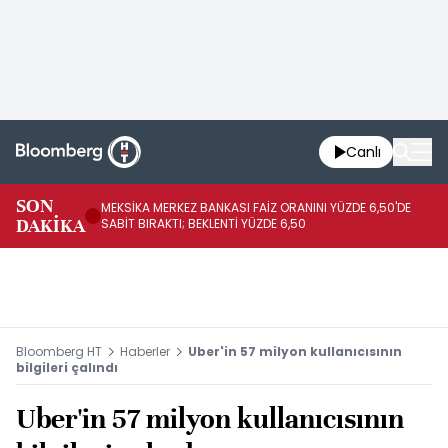
Canlı
SON
MEKSİKA MERKEZ BANKASI FAİZ ORANINI YÜZDE 6,50'DE
OY
DAKİKA
SABİT BIRAKTI; BEKLENTİ YÜZDE 6,50
AÇ
Bloomberg HT
Haberler
Uber'in 57 milyon kullanıcısının
bilgileri çalındı
Uber'in 57 milyon kullanıcısının