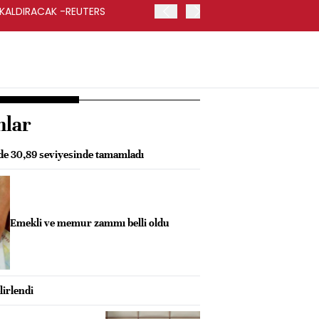
 KALDIRACAK -REUTERS
ABD DIŞİŞLERİ BAKANLIĞI
UYGULANACAK
nlar
zde 30,89 seviyesinde tamamladı
Emekli ve memur zammı belli oldu
lirlendi