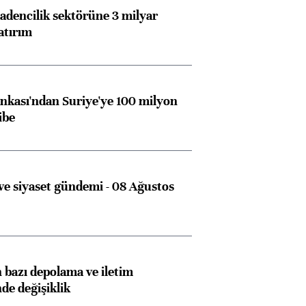
dencilik sektörüne 3 milyar
atırım
kası'ndan Suriye'ye 100 milyon
ibe
e siyaset gündemi - 08 Ağustos
bazı depolama ve iletim
nde değişiklik