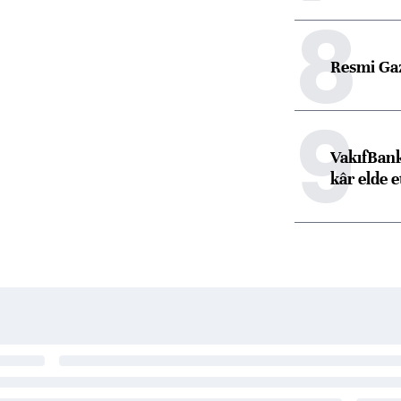
8
Resmi Ga
9
VakıfBank
kâr elde e