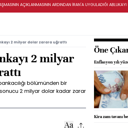
ŞMASININ AÇIKLANMASININ ARDINDAN İRAN'A UYGULADIĞI ABLUKAYI
nkayı 2 milyar dolar zarara uğrattı
Öne Çıka
nkayı 2 milyar
Enflasyon yılı yü
rattı
m bankacılığı bölümünden bir
mi sonucu 2 milyar dolar kadar zarar
Kira zam tavanı be