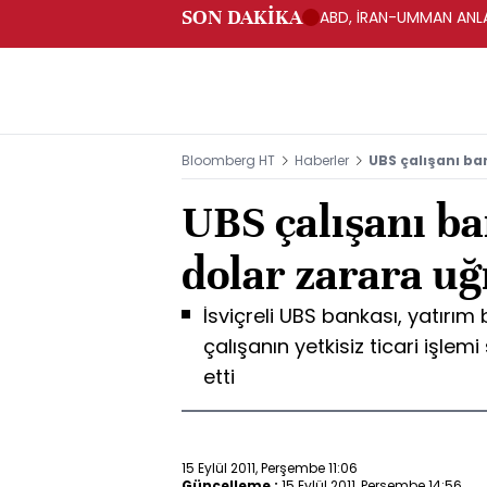
SON DAKİKA
ABD, İRAN-UMMAN ANLA
Bloomberg HT
Haberler
UBS çalışanı ba
UBS çalışanı ba
dolar zarara uğ
İsviçreli UBS bankası, yatırı
çalışanın yetkisiz ticari işle
etti
15 Eylül 2011, Perşembe 11:06
Güncelleme :
15 Eylül 2011, Perşembe 14:56