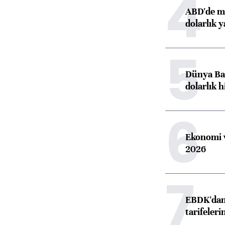
4
ABD'de ma
dolarlık y
5
Dünya Ban
dolarlık h
6
Ekonomi v
2026
7
EBDK'dan 
tarifeleri