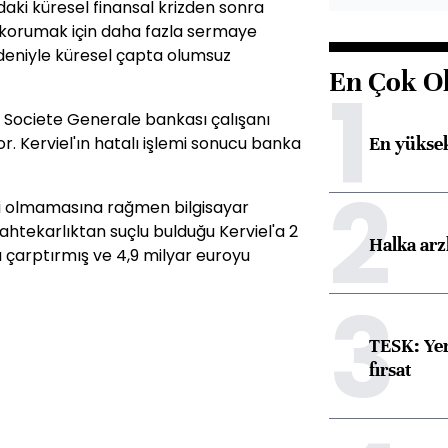
daki küresel finansal krizden sonra
ı korumak için daha fazla sermaye
eniyle küresel çapta olumsuz
En Çok O
1
a Societe Generale bankası çalışanı
En yüksek
r. Kerviel'ın hatalı işlemi sonucu banka
2
si olmamasına rağmen bilgisayar
htekarlıktan suçlu bulduğu Kerviel'a 2
Halka arz
na çarptırmış ve 4,9 milyar euroyu
3
TESK: Yen
fırsat