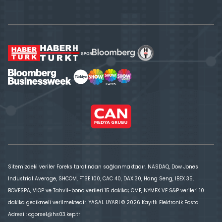
Sitemizdeki veriler Foreks tarafından sağlanmaktadır. NASDAQ, Dow Jones
Industrial Average, SHCOM, FTSE 100, CAC 40, DAX 30, Hang Seng, IBEX 35,
BOVESPA, VİOP ve Tahvil-bono verileri 15 dakika; CME, NYMEX VE S&P verileri 10
dakika gecikmeli verilmektedir. YASAL UYARI © 2026 Kayıtlı Elektronik Posta
Adresi : cgorsel@hs03.kep.tr