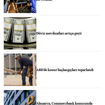
Döviz mevduatları artışa geçti
ABD'de konut başlangıçları toparlandı
Almanya, Commerzbank konusunda