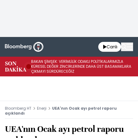
Canlı
BAKAN ŞİMŞEK: VERİMLİLİK ODAKLI POLİTİKALARIMIZLA
BA
SON
KÜRESEL DEĞER ZİNCİRLERİNDE DAHA ÜST BASAMAKLARA
VE
DAKİKA
ÇIKMAYI SÜRDÜRECEĞİZ
DÖ
Bloomberg HT
Enerji
UEA'nın Ocak ayı petrol raporu
açıklandı
UEA'nın Ocak ayı petrol raporu