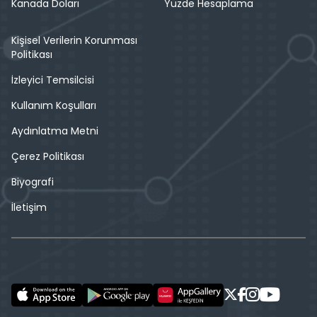
Kanada Doları
Yüzde Hesaplama
Kişisel Verilerin Korunması
Politikası
İzleyici Temsilcisi
Kullanım Koşulları
Aydınlatma Metni
Çerez Politikası
Biyografi
İletişim