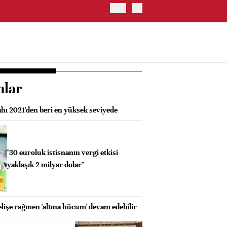
BORSA İSTANBUL'DA BIST
nlar
ahı 2021'den beri en yüksek seviyede
"30 euroluk istisnanın vergi etkisi
yaklaşık 2 milyar dolar"
lişe rağmen 'altına hücum' devam edebilir