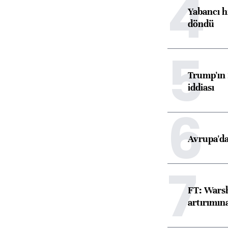
4
Yabancı h
döndü
5
Trump'ın 
iddiası
6
Avrupa'da
7
FT: Warsh
artırımın