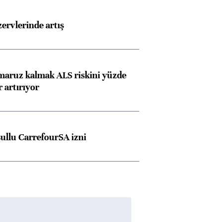
rvlerinde artış
 maruz kalmak ALS riskini yüzde
 artırıyor
şullu CarrefourSA izni