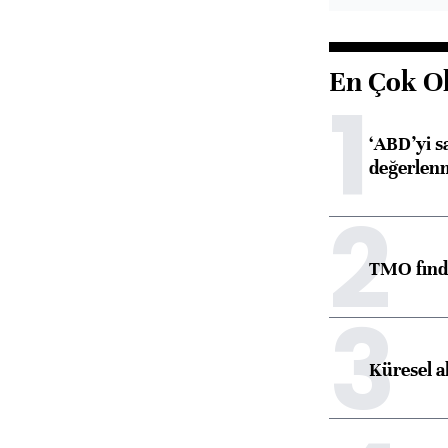
En Çok O
1
‘ABD’yi s
değerlen
2
TMO fındık
3
Küresel a