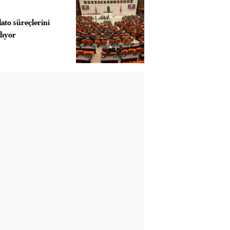
to süreçlerini
lıyor