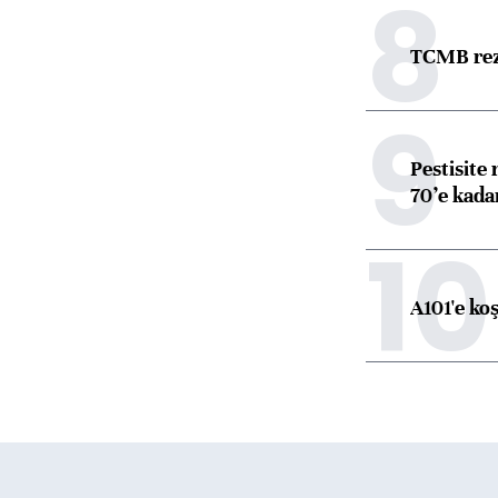
8
TCMB reze
9
Pestisite
70’e kadar
10
A101'e ko