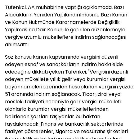
Tüfenkci, AA muhabirine yaptığı açıklamada, Bazı
Alacakların Yeniden Yapılandırılması ile Bazı Kanun
ve Kanun Hükmünde Kararnamelerde Değişiklik
Yapılmasına Dair Kanun ile getirilen düzenlemeyle
vergiye uyumlu mükelleflere indirim sağlanacağını
anımsattı.
Söz konusu kanun kapsamında vergisini düzenli
ödeyen esnaf ve sanatkarların indirim hakkı elde
edeceğine dikkati çeken Tüfenkci, "Vergisini düzenli
ödeyen mükellefe yıllık gelir veya kurumlar vergisi
beyannameleri üzerinden hesaplanan verginin yüzde
5'i oranında indirim sağlanacak. Ticari, zirai veya
mesleki faaliyeti nedeniyle gelir vergisi mükellefi
olanlarla kurumlar vergisi mükelleflerinden
belirlenen şartları taşıyanlar bu haktan
faydalanacak. Finans ve bankacılık sektörlerinde
faaliyet gösterenler, sigorta ve reasürans şirketleri
ile emeklilik şirketleri ve emeklilik yatırım fonları