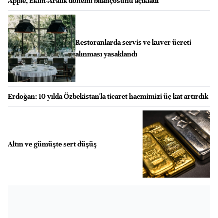
Apple, Ekim-Aralık dönemi bilançosunu açıkladı
Restoranlarda servis ve kuver ücreti
alınması yasaklandı
Erdoğan: 10 yılda Özbekistan'la ticaret hacmimizi üç kat artırdık
Altın ve gümüşte sert düşüş