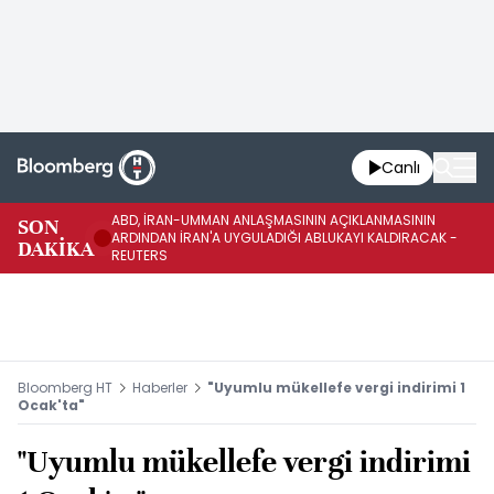
Canlı
ABD, İRAN-UMMAN ANLAŞMASININ AÇIKLANMASININ
AB
SON
ARDINDAN İRAN'A UYGULADIĞI ABLUKAYI KALDIRACAK -
GE
DAKİKA
REUTERS
UY
Bloomberg HT
Haberler
"Uyumlu mükellefe vergi indirimi 1
Ocak'ta"
"Uyumlu mükellefe vergi indirimi