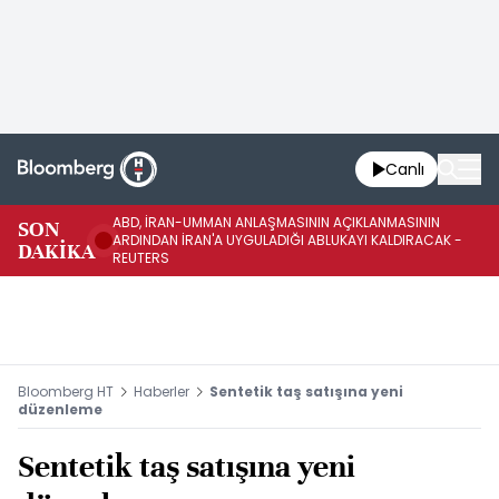
Canlı
ABD, İRAN-UMMAN ANLAŞMASININ AÇIKLANMASININ
AB
SON
ARDINDAN İRAN'A UYGULADIĞI ABLUKAYI KALDIRACAK -
GE
DAKİKA
REUTERS
UY
Bloomberg HT
Haberler
Sentetik taş satışına yeni
düzenleme
Sentetik taş satışına yeni