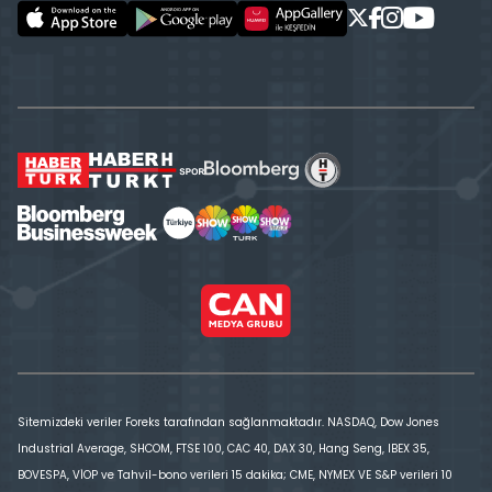
Sitemizdeki veriler Foreks tarafından sağlanmaktadır. NASDAQ, Dow Jones
Industrial Average, SHCOM, FTSE 100, CAC 40, DAX 30, Hang Seng, IBEX 35,
BOVESPA, VİOP ve Tahvil-bono verileri 15 dakika; CME, NYMEX VE S&P verileri 10