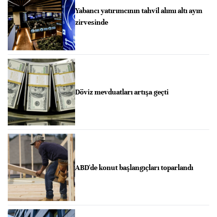
Yabancı yatırımcının tahvil alımı altı ayın
zirvesinde
Döviz mevduatları artışa geçti
ABD'de konut başlangıçları toparlandı