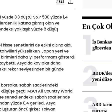
i yüzde 3,3 düştü. S&P 500 yüzde 1,4
elerden iki katına çıkmış olan ve
En Çok O
1
 endeksi yaklaşık yüzde 8 düşüş
İş Banka
hisse senetlerini de etkisi altına aldı.
görevden 
tahvilleri yükselirken, Japon yeni ve
a birimleri daha iyi performans gösterdi.
2
 kaybetti. Asya’da kayıplar daha
eksi rekor seviyesinden bir günde
BDDK'den 
yeni düz
l borsalar, sabah saatlerindeki
 düşüşe geçti. MSCI All Country World
3
sse senedi endeksi sabah saatlerinde
dından yüzde 0,4 geriledi. Asya
ABD tarım
 oluşturan öncü şirket Taiwan
sürpriz