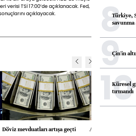
8
leri verisi TSİ 17:00’de açıklanacak. Fed,
 sonuçlarını açıklayacak.
Türkiye, 
savunma 
9
Çin'in alt
10
Küresel gı
tırmandı
Döviz mevduatları artışa geçti
ABD'de konut başla