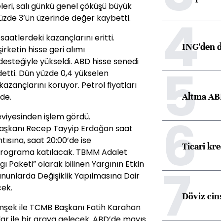
eri, salı günkü genel çöküşü büyük
4
zde 3’ün üzerinde değer kaybetti.
aatlerdeki kazançlarını eritti.
ING'den d
irketin hisse geri alımı
desteğiyle yükseldi. ABD hisse senedi
5
ydetti. Dün yüzde 0,4 yükselen
zançlarını koruyor. Petrol fiyatları
Altına AB
ide.
6
viyesinden işlem gördü.
aşkanı Recep Tayyip Erdoğan saat
tısına, saat 20:00’de ise
Ticari kr
 programa katılacak. TBMM Adalet
 Paketi” olarak bilinen Yargının Etkin
7
anunlarda Değişiklik Yapılmasına Dair
cek.
Döviz cins
mşek ile TCMB Başkanı Fatih Karahan
ar ile bir araya gelecek. ABD’de mayıs