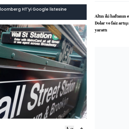
loomberg HT'yi Google listesine
Altın iki haftanın
Dolar ve faiz artışı
yarattı