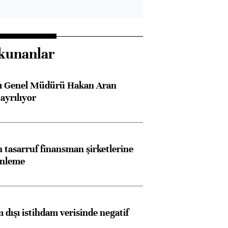
kunanlar
sı Genel Müdürü Hakan Aran
ayrılıyor
tasarruf finansman şirketlerine
enleme
 dışı istihdam verisinde negatif