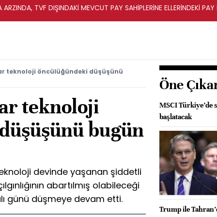
A ARZINDA, TVF DIŞINDAKİ MEVCUT PAY SAHİPLERİNE ELLERİNDEKİ PA
ar teknoloji öncülüğündeki düşüşünü
Öne Çıka
ar teknoloji
MSCI Türkiye’de s
başlatacak
 düşüşünü bugün
teknoloji devinde yaşanan şiddetli
ılgınlığının abartılmış olabileceği
salı günü düşmeye devam etti.
Trump ile Tahran’d