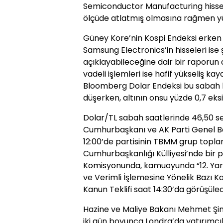
Semiconductor Manufacturing hissel
ölçüde atlatmış olmasına rağmen yü
Güney Kore’nin Kospi Endeksi erken s
Samsung Electronics’in hisseleri ise ş
açıklayabileceğine dair bir raporun 
vadeli işlemleri ise hafif yükseliş ka
Bloomberg Dolar Endeksi bu sabah ka
düşerken, altının onsu yüzde 0,7 eks
Dolar/TL sabah saatlerinde 46,50 se
Cumhurbaşkanı ve AK Parti Genel B
12:00’de partisinin TBMM grup toplan
Cumhurbaşkanlığı Külliyesi’nde bir
Komisyonunda, kamuoyunda “12. Yargı
ve Verimli İşlemesine Yönelik Bazı K
Kanun Teklifi saat 14:30’da görüşüle
Hazine ve Maliye Bakanı Mehmet Şi
iki gün boyunca Londra’da yatırımcıl