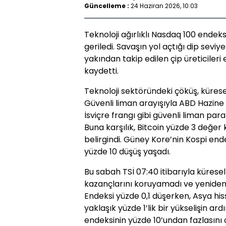
Güncelleme :
24 Haziran 2026, 10:03
Teknoloji ağırlıklı Nasdaq 100 endeks
geriledi. Savaşın yol açtığı dip seviy
yakından takip edilen çip üreticileri
kaydetti.
Teknoloji sektöründeki çöküş, küresel 
Güvenli liman arayışıyla ABD Hazine 
İsviçre frangı gibi güvenli liman par
Buna karşılık, Bitcoin yüzde 3 değer
belirgindi. Güney Kore’nin Kospi end
yüzde 10 düşüş yaşadı.
Bu sabah TSİ 07:40 itibarıyla kürese
kazançlarını koruyamadı ve yeniden
Endeksi yüzde 0,1 düşerken, Asya hi
yaklaşık yüzde 1’lik bir yükselişin ar
endeksinin yüzde 10’undan fazlasını