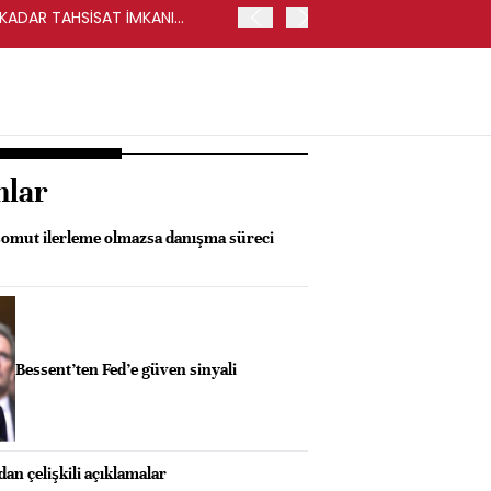
Y KADAR TAHSİSAT İMKANI
HALKBANK, İKİNCİL HALKA
nlar
omut ilerleme olmazsa danışma süreci
Bessent’ten Fed’e güven sinyali
an çelişkili açıklamalar