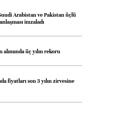
Suudi Arabistan ve Pakistan üçlü
anlaşması imzaladı
ın alımında üç yılın rekoru
Almanya, Commerzbank
Ba
da fiyatları son 3 yılın zirvesine
konusunda Unicredit ile
me
görüşmelere hazırlanıyor
ngıçları