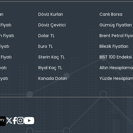
rı
Döviz Kurları
Canlı Borsa
Fiyatı
Döviz Çevirici
Gümüş Fiyatları
n Fiyatı
Dolar TL
Brent Petrol Fiya
iyatı
Euro TL
Bilezik Fiyatları
 Fiyatı
Sterin Kaç TL
BIST 100 Endeksi
yatı
Riyal Kaç TL
Altın Hesaplama
iyatı
Kanada Doları
Yüzde Hesapla