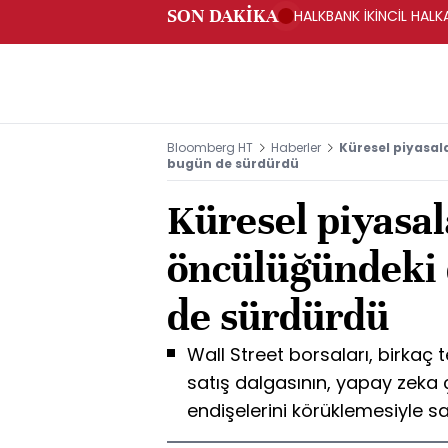
SON DAKİKA
HALKBANK İKİNCİL HALK
SAĞLANACAK -KAP
Bloomberg HT
Haberler
Küresel piyasal
bugün de sürdürdü
Küresel piyasal
öncülüğündeki
de sürdürdü
Wall Street borsaları, birkaç 
satış dalgasının, yapay zeka ç
endişelerini körüklemesiyle 