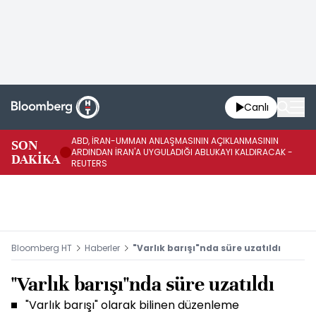
Canlı
ABD, İRAN-UMMAN ANLAŞMASININ AÇIKLANMASININ
AB
SON
ARDINDAN İRAN'A UYGULADIĞI ABLUKAYI KALDIRACAK -
GE
DAKİKA
REUTERS
UY
Bloomberg HT
Haberler
"Varlık barışı"nda süre uzatıldı
"Varlık barışı"nda süre uzatıldı
"Varlık barışı" olarak bilinen düzenleme