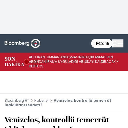
Canlı
ABD, İRAN-UMMAN ANLAŞMASININ AÇIKLANMASININ
AB
SON
ARDINDAN İRAN'A UYGULADIĞI ABLUKAYI KALDIRACAK -
GE
DAKİKA
REUTERS
UY
Bloomberg HT
Haberler
Venizelos, kontrollü temerrüt
iddialarını reddetti
Venizelos, kontrollü temerrüt