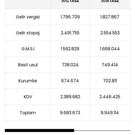
2015 Ocak
2016 Ocak
Gelir vergisi
1.796.709
1.827.867
Gelir stopaj
2.491.755
2.554.553
G.M.S.İ
1.592.829
1.668.044
Basit usul
738.024
749.414
Kurumlar
674.674
702.811
KDV
2.389.682
2.446.425
Toplam
9.683.673
9.949.114