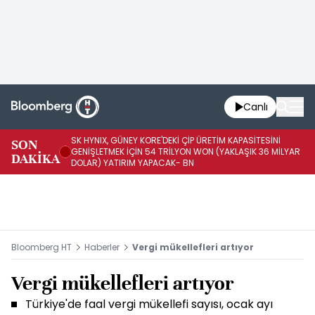
Canlı
SK HYNIX, GÜNEY KORE'DEKİ ÇİP ÜRETİM KAPASİTESİNİ
SON
BO
GENİŞLETMEK İÇİN 54 TRİLYON WON (YAKLAŞIK 36 MİLYAR
DAKİKA
AR
DOLAR) YATIRIM YAPACAK- BN
Bloomberg HT
Haberler
Vergi mükellefleri artıyor
Vergi mükellefleri artıyor
Türkiye'de faal vergi mükellefi sayısı, ocak ayı