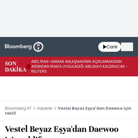
Canlı
ABD, İRAN-UMMAN ANLAŞMASININ AÇIKLANMASININ
AB
SON
ARDINDAN İRAN'A UYGULADIĞI ABLUKAYI KALDIRACAK -
GE
DAKİKA
REUTERS
UY
Bloomberg HT
Haberler
Vestel Beyaz Eşya'dan Daewoo için
teklif
Vestel Beyaz Eşya'dan Daewoo