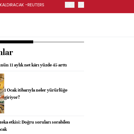
 KALDIRACAK -REUTERS
ABD DIŞİŞLERİ BAKANLIĞI
UYGULANACAK
nlar
nün 11 aylık net kârı yüzde 45 arttı
1 Ocak itibarıyla neler yürürlüğe
giriyor?
eka etkisi: Doğru soruları sorabilen
acak