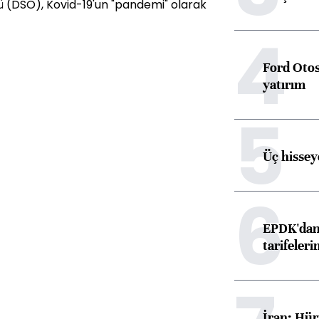
ü (DSÖ), Kovid-19'un "pandemi" olarak
4
Ford Otos
yatırım
5
Üç hisseye
6
EPDK'dan 
tarifeleri
İran: Hür