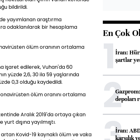
u bildirildi.
inde yayımlanan araştırma
ra odaklanılarak bir hesaplama
En Çok O
1
navirüsten ölüm oranının ortalama
İran: Hü
şartlar ye
ına işaret edilerek, Vuhan'da 60
ın yüzde 2,6, 30 ila 59 yaşlarında
2
zde 0,3 olduğu kaydedildi.
Gazprom: 
koronavirüsten ölüm oranını ortalama
depoları 
3
kentinde Aralık 2019'da ortaya çıkan
e yurt dışına yayılmıştı.
İran: ABD 
 artan Kovid-19 kaynaklı ölüm ve vaka
karşılık v