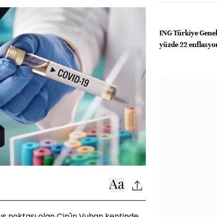
ING Türkiye Gene
yüzde 22 enflasyon
kış noktası olan Çin'in Vuhan kentinde