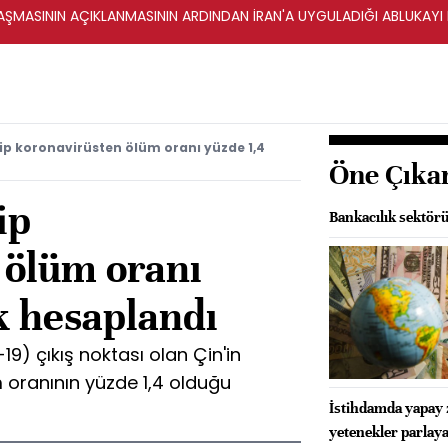
ŞMASININ AÇIKLANMASININ ARDINDAN İRAN'A UYGULADIĞI ABLUKAYI
ip koronavirüsten ölüm oranı yüzde 1,4
Öne Çıka
ip
Bankacılık sektörü
 ölüm oranı
k hesaplandı
19) çıkış noktası olan Çin'in
 oranının yüzde 1,4 olduğu
İstihdamda yapay z
yetenekler parlay