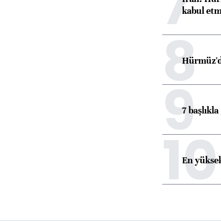
7
kabul etm
8
Hürmüz'de
9
7 başlıkla
10
En yüksek