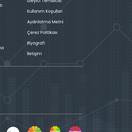
İzleyici Temsilcisi
tı
Kullanım Koşulları
Aydınlatma Metni
Çerez Politikası
Biyografi
ma
İletişim