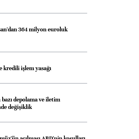
an'dan 364 milyon euroluk
 kredili işlem yasağı
bazı depolama ve iletim
nde değişiklik
müz'ün açılması ABD'nin koşulları