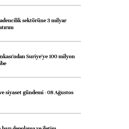
dencilik sektörüne 3 milyar
atırım
kası'ndan Suriye'ye 100 milyon
ibe
e siyaset gündemi - 08 Ağustos
bazı depolama ve iletim