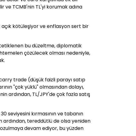
lir ve TCMB'nin TL'yi korumak adına
i açık kötüleşiyor ve enflasyon sert bir
e tetiklenen bu düzeltme, diplomatik
htemelen çözülecek olması nedeniyle,
ak.
carry trade (düşük faizli parayı satıp
arının "çok yüklü" olmasından dolayı,
inin ardından, TL/JPY'de çok fazla satış
30 seviyesini kırmasının ve tabanın
n ardından, tereddütlü de olsa yeniden
ri bozulmaya devam ediyor, bu yüzden