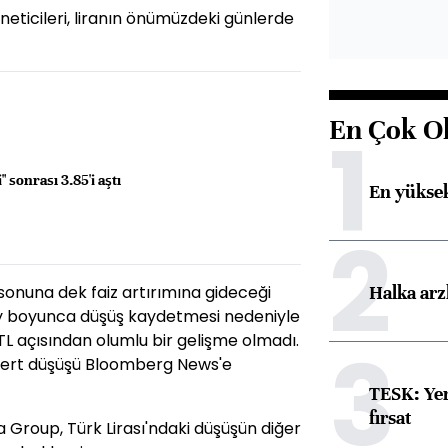
neticileri, liranın önümüzdeki günlerde
En Çok O
1
" sonrası 3.85'i aştı
En yüksek
2
Halka arz
 sonuna dek faiz artırımına gideceği
z ay boyunca düşüş kaydetmesi nedeniyle
 TL açısından olumlu bir gelişme olmadı.
3
 sert düşüşü Bloomberg News'e
TESK: Yen
fırsat
a Group, Türk Lirası'ndaki düşüşün diğer