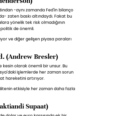
Henderson)
ardından -aynı zamanda Fed'in bilanço
da- zaten baskı altındaydı. Fakat bu
alara yönelik tek risk olmadığının
opolitik de önemli.
üyor ve diğer gelişen piyasa paraları
d. (Andrew Bresler)
e kesin olarak önemli bir unsur. Bu
sya'daki işlemlerde her zaman sorun
at hareketini artırıyor.
iditenin etkisiyle her zaman daha fazla
aktiandi Supaat)
de dolar ve euro karşısında ek bir