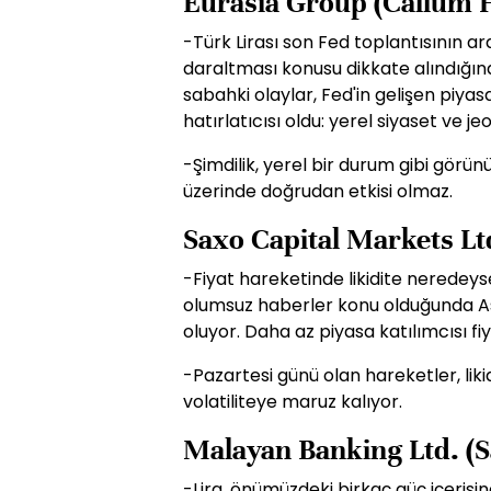
Eurasia Group (Callum 
-Türk Lirası son Fed toplantısının 
daraltması konusu dikkate alındığın
sabahki olaylar, Fed'in gelişen piyas
hatırlatıcısı oldu: yerel siyaset ve je
-Şimdilik, yerel bir durum gibi görün
üzerinde doğrudan etkisi olmaz.
Saxo Capital Markets Lt
-Fiyat hareketinde likidite neredeys
olumsuz haberler konu olduğunda A
oluyor. Daha az piyasa katılımcısı fiy
-Pazartesi günü olan hareketler, lik
volatiliteye maruz kalıyor.
Malayan Banking Ltd. (S
-Lira, önümüzdeki birkaç güç içerisin