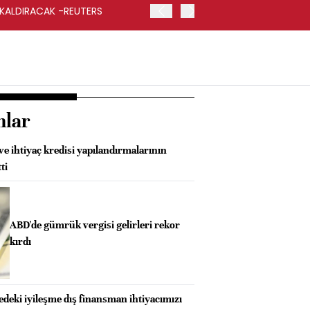
 KALDIRACAK -REUTERS
ABD DIŞİŞLERİ BAKANLIĞI
UYGULANACAK
nlar
ve ihtiyaç kredisi yapılandırmalarının
ti
ABD'de gümrük vergisi gelirleri rekor
kırdı
deki iyileşme dış finansman ihtiyacımızı