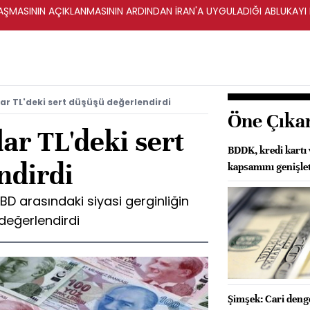
ŞMASININ AÇIKLANMASININ ARDINDAN İRAN'A UYGULADIĞI ABLUKAYI
r TL'deki sert düşüşü değerlendirdi
Öne Çıka
ar TL'deki sert
BDDK, kredi kartı 
ndirdi
kapsamını genişlet
BD arasındaki siyasi gerginliğin
değerlendirdi
Şimşek: Cari denge