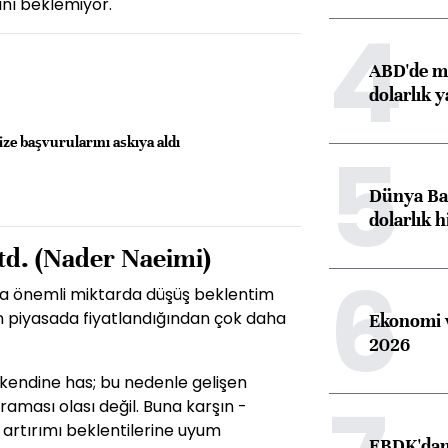
nı beklemiyor.
4
ABD'de ma
dolarlık y
5
ze başvurularını askıya aldı
Dünya Ban
dolarlık h
td. (Nader Naeimi)
6
hala önemli miktarda düşüş beklentim
 an piyasada fiyatlandığından çok daha
Ekonomi v
2026
kendine has; bu nedenle gelişen
çraması olası değil. Buna karşın -
 artırımı beklentilerine uyum
EBDK'dan 