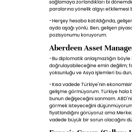
sağlamaya zorlandıkları bi dönemde
paralarına yönelik algıyı etkilemesi 
-Herşey hesaba katıldığında, gelişen
ayda aşağı yönlü. Ben, gelişen piyas
pozisyonumu koruyorum.
Aberdeen Asset Managem
-Bu diplomatik anlaşmazlığın böyle b
doğrulayabileceğine emin değilim; fa
yoksunluğu ve Asya işlemleri bu duru
-Kısa vadede Türkiye'nin ekonomisini
gelişme görmüyorum. Türkiye hala bi
bunun değişeceğini sanmam. ABD'nin 
görmek isteyeceğini düşünmüyorum. T
fiyatlandığını görüyoruz ama Merkez
vadede büyük bir sorun olacağını 