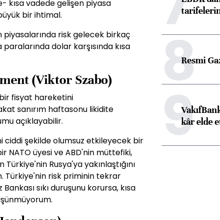
7
- kısa vadede gelişen piyasa
tarifeleri
büyük bir ihtimal.
8
 piyasalarında risk gelecek birkaç
a paralarında dolar karşısında kısa
Resmi Ga
ent (Viktor Szabo)
9
ir fisyat hareketini
kat sanırım haftasonu likidite
VakıfBank
mu açıklayabilir.
kâr elde e
 ciddi şekilde olumsuz etkileyecek bir
r NATO üyesi ve ABD'nin müttefiki,
Türkiye'nin Rusya'ya yakınlaştığını
ürkiye'nin risk priminin tekrar
 Bankası sıkı duruşunu korursa, kısa
düşünmüyorum.