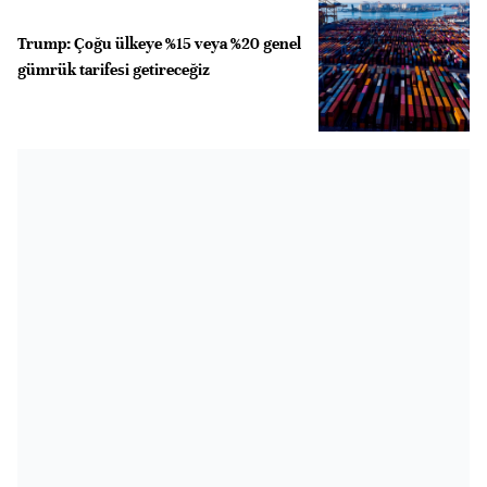
Trump: Çoğu ülkeye %15 veya %20 genel
gümrük tarifesi getireceğiz