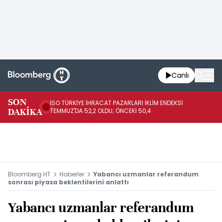
Canlı
SON
İSO TÜRKİYE İHRACAT PAZARLARI İKLİM ENDEKSİ
TÜ
DAKİKA
TEMMUZ'DA 52,2 OLDU; ÖNCEKİ 50,4
ÖN
Bloomberg HT
Haberler
Yabancı uzmanlar referandum
sonrası piyasa beklentilerini anlattı
Yabancı uzmanlar referandum