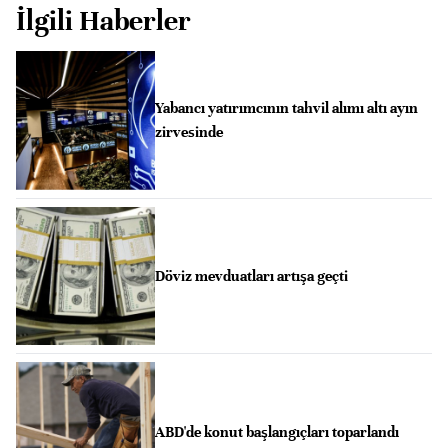
İlgili Haberler
Yabancı yatırımcının tahvil alımı altı ayın
zirvesinde
Döviz mevduatları artışa geçti
ABD'de konut başlangıçları toparlandı