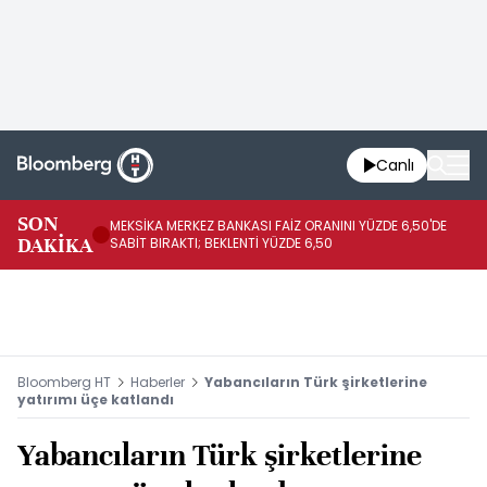
Canlı
SON
MEKSİKA MERKEZ BANKASI FAİZ ORANINI YÜZDE 6,50'DE
OY
DAKİKA
SABİT BIRAKTI; BEKLENTİ YÜZDE 6,50
AÇ
Bloomberg HT
Haberler
Yabancıların Türk şirketlerine
yatırımı üçe katlandı
Yabancıların Türk şirketlerine