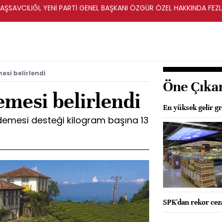
ŞSAVCILIĞI, YENİ PARTİ GENEL BAŞKANI ÖZGÜR ÖZEL HAKKINDA FEZ
İ
esi belirlendi
Öne Çıka
emesi belirlendi
En yüksek gelir gr
ödemesi desteği kilogram başına 13
SPK'dan rekor cez