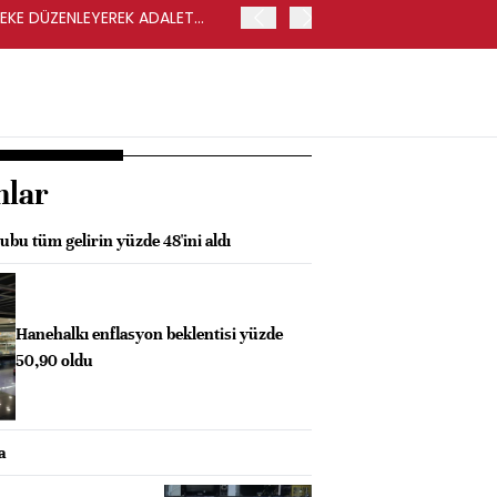
LEKE DÜZENLEYEREK ADALET
YENİ PARTİ GENEL BAŞKA
nlar
ubu tüm gelirin yüzde 48'ini aldı
Hanehalkı enflasyon beklentisi yüzde
50,90 oldu
a