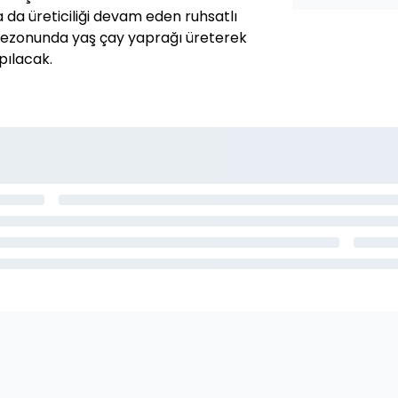
a da üreticiliği devam eden ruhsatlı
tim sezonunda yaş çay yaprağı üreterek
pılacak.