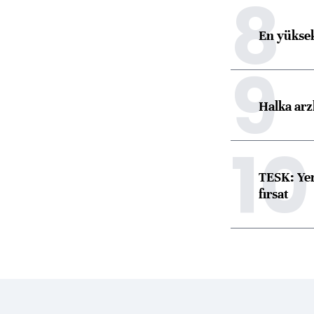
8
En yüksek
9
Halka arz
10
TESK: Yen
fırsat