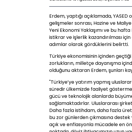
Erdem, yaptığı açıklamada, YASED 
gelişmeler sonrası, Hazine ve Maliye
Yeni Ekonomi Yaklaşımı ve bu hafta 
istikrar ve işlerlik kazandırılması iç
adımlar olarak gördüklerini belirtti.
Türkiye ekonomisinin içinden geçtiğ
zorlukların, milletçe dayanışma için
olduğunu aktaran Erdem, şunları kay
"Türkiye’ye yatırım yapmış uluslarara
süredir ülkemizde faaliyet göstermek
gücü ve teknolojik alanlarda büyüm
sağlamaktadırlar. Uluslararası şirke
Daha fazla istihdam, daha fazla üret
bu zor günlerden çıkmasına destek
açık ve enflasyonla mücadele en ön
noktada, döviz ihtiyacımızın uzun va