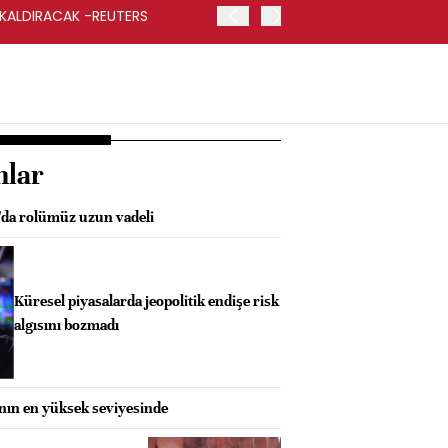
 KALDIRACAK -REUTERS
ABD DIŞİŞLERİ BAKANLIĞI
UYGULANACAK
nlar
da rolümüz uzun vadeli
Küresel piyasalarda jeopolitik endişe risk
algısını bozmadı
anın en yüksek seviyesinde