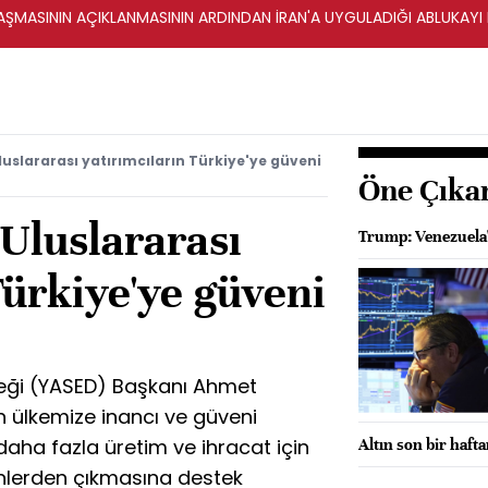
ŞMASININ AÇIKLANMASININ ARDINDAN İRAN'A UYGULADIĞI ABLUKAYI
uslararası yatırımcıların Türkiye'ye güveni
Öne Çıka
Uluslararası
Trump: Venezuela'
Türkiye'ye güveni
rneği (YASED) Başkanı Ahmet
in ülkemize inancı ve güveni
daha fazla üretim ve ihracat için
Altın son bir haft
ünlerden çıkmasına destek