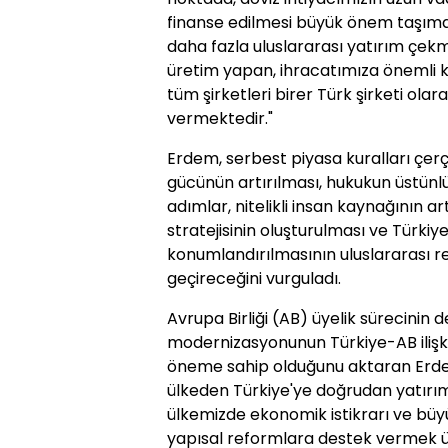
finanse edilmesi büyük önem taşımak
daha fazla uluslararası yatırım çekm
üretim yapan, ihracatımıza önemli 
tüm şirketleri birer Türk şirketi ola
vermektedir."
Erdem, serbest piyasa kuralları çer
gücünün artırılması, hukukun üstünlü
adımlar, nitelikli insan kaynağının a
stratejisinin oluşturulması ve Türkiy
konumlandırılmasının uluslararası r
geçireceğini vurguladı.
Avrupa Birliği (AB) üyelik sürecinin
modernizasyonunun Türkiye-AB ilişkil
öneme sahip olduğunu aktaran Erdem
ülkeden Türkiye'ye doğrudan yatırım
ülkemizde ekonomik istikrarı ve b
yapısal reformlara destek vermek ü