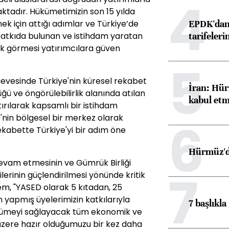
4
tadır. Hükümetimizin son 15 yılda
EPDK'dan 
ek için attığı adımlar ve Türkiye’de
tarifeleri
katkıda bulunan ve istihdam yaratan
rak görmesi yatırımcılara güven
5
çevesinde Türkiye'nin küresel rekabet
İran: Hür
ğü ve öngörülebilirlik alanında atılan
kabul etm
rtırılarak kapsamlı bir istihdam
e'nin bölgesel bir merkez olarak
6
ekabette Türkiye'yi bir adım öne
Hürmüz'de
 devam etmesinin ve Gümrük Birliği
7
erinin güçlendirilmesi yönünde kritik
, "YASED olarak 5 kıtadan, 25
 yapmış üyelerimizin katkılarıyla
7 başlıkla
üyümeyi sağlayacak tüm ekonomik ve
zere hazır olduğumuzu bir kez daha