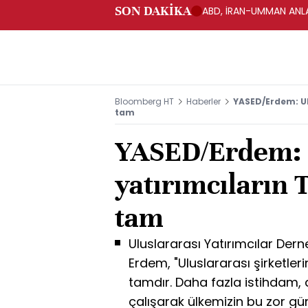
SON DAKİKA
ABD, İRAN-UMMAN ANLA
Bloomberg HT
Haberler
YASED/Erdem: Ul
tam
YASED/Erdem: 
yatırımcıların 
tam
Uluslararası Yatırımcılar De
Erdem, "Uluslararası şirketler
tamdır. Daha fazla istihdam, 
çalışarak ülkemizin bu zor g