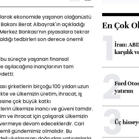
olarak ekonomide yaşanan olağanüstü
En Çok O
 Bakanı Berat Albayrak'ın açıkladığı
1
Merkez Bankası’nın piyasalara tekrar
in aldığı tedbirleri son derece önemli
İran: ABD 
karşılık v
i bu süreçte yaşanan finansal
de aşılacağına inançlarının tam
2
detti:
Ford Otos
sı şirketlerin birçoğu 100 yıldan uzun
yatırım
te ve ülkemizin üretim, ihracat, iş
esine çok büyük katkı
3
tlerin ülkemize inancı ve güveni tamdır.
im ve ihracat için çalışarak ülkemizin
Üç hisseye
 vermeye devam edeceklerdir. Cari
emli gündemimiz olmalıdır. Bu
deli uluslararası doğrudan yatırımlarla