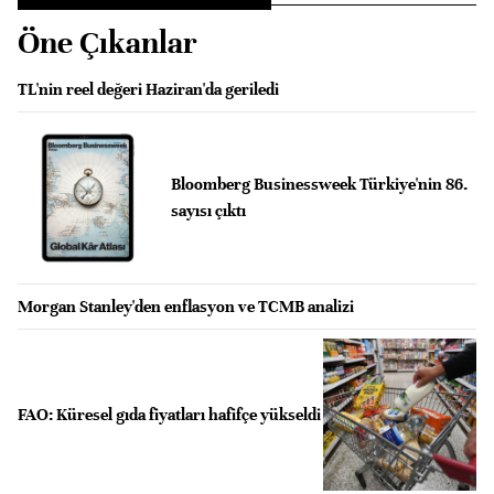
Öne Çıkanlar
TL'nin reel değeri Haziran'da geriledi
Bloomberg Businessweek Türkiye'nin 86.
sayısı çıktı
Morgan Stanley'den enflasyon ve TCMB analizi
FAO: Küresel gıda fiyatları hafifçe yükseldi