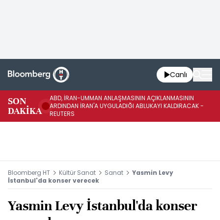
Canlı
ABD, İRAN-UMMAN ANLAŞMASININ AÇIKLANMASININ
AB
SON
ARDINDAN İRAN'A UYGULADIĞI ABLUKAYI KALDIRACAK -
GE
DAKİKA
REUTERS
UY
Bloomberg HT
Kültür Sanat
Sanat
Yasmin Levy
İstanbul'da konser verecek
Yasmin Levy İstanbul'da konser