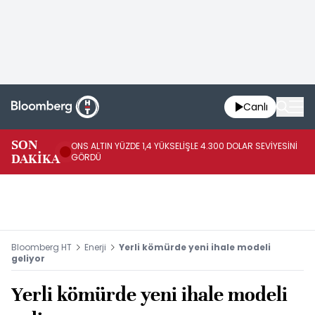
Canlı
SK
SON
ONS ALTIN YÜZDE 1,4 YÜKSELİŞLE 4.300 DOLAR SEVİYESİNİ
GE
DAKİKA
GÖRDÜ
DO
Bloomberg HT
Enerji
Yerli kömürde yeni ihale modeli
geliyor
Yerli kömürde yeni ihale modeli