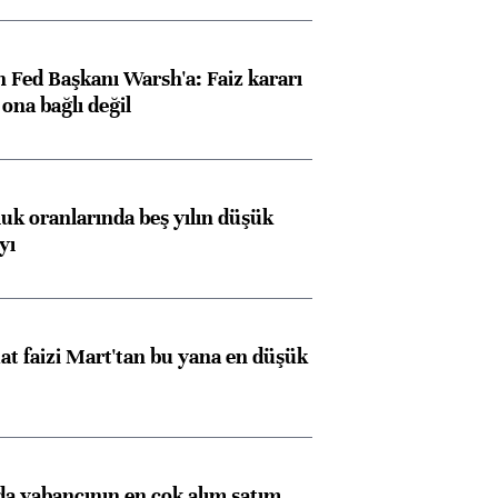
 Fed Başkanı Warsh'a: Faiz kararı
na bağlı değil
luk oranlarında beş yılın düşük
yı
t faizi Mart'tan bu yana en düşük
 yabancının en çok alım satım