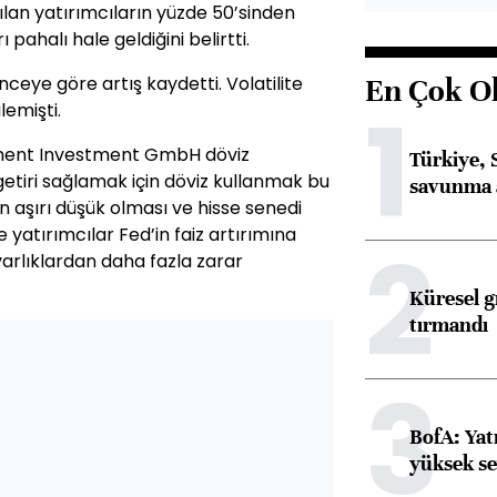
lan yatırımcıların yüzde 50’sinden
ı pahalı hale geldiğini belirtti.
l önceye göre artış kaydetti. Volatilite
En Çok O
1
lemişti.
ent Investment GmbH döviz
Türkiye, 
 getiri sağlamak için döviz kullanmak bu
savunma 
in aşırı düşük olması ve hisse senedi
e yatırımcılar Fed’in faiz artırımına
2
rlıklardan daha fazla zarar
Küresel gı
tırmandı
3
BofA: Yatı
yüksek se