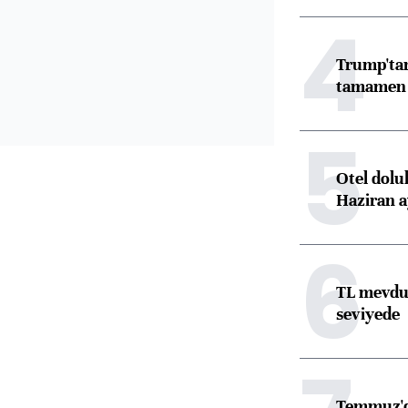
4
Trump'tan
tamamen o
5
Otel dolu
Haziran a
6
TL mevdua
seviyede
Temmuz'da