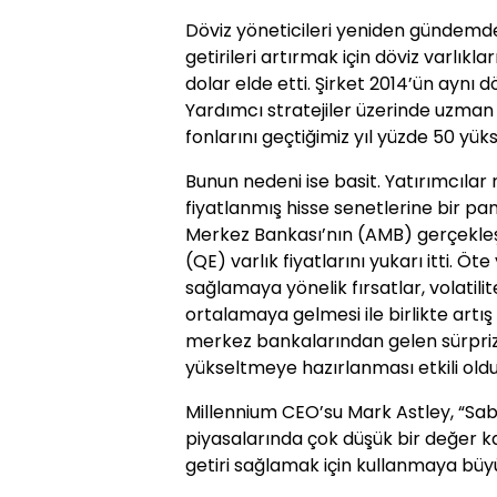
Döviz yöneticileri yeniden gündemd
getirileri artırmak için döviz varlıklar
dolar elde etti. Şirket 2014’ün aynı 
Yardımcı stratejiler üzerinde uzman 
fonlarını geçtiğimiz yıl yüzde 50 yüks
Bunun nedeni ise basit. Yatırımcılar ne
fiyatlanmış hisse senetlerine bir pa
Merkez Bankası’nın (AMB) gerçekleşt
(QE) varlık fiyatlarını yukarı itti. Ö
sağlamaya yönelik fırsatlar, volatili
ortalamaya gelmesi ile birlikte artış 
merkez bankalarından gelen sürpriz 
yükseltmeye hazırlanması etkili oldu
Millennium CEO’su Mark Astley, “Sabit
piyasalarında çok düşük bir değer kal
getiri sağlamak için kullanmaya büyük