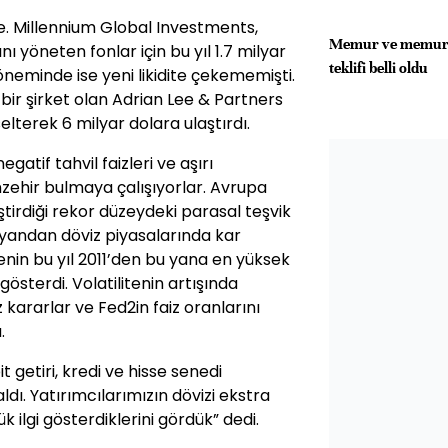
e. Millennium Global Investments,
Memur ve memur 
ını yöneten fonlar için bu yıl 1.7 milyar
teklifi belli oldu
döneminde ise yeni likidite çekememişti.
bir şirket olan Adrian Lee & Partners
elterek 6 milyar dolara ulaştırdı.
gatif tahvil faizleri ve aşırı
nzehir bulmaya çalışıyorlar. Avrupa
irdiği rekor düzeydeki parasal teşvik
te yandan döviz piyasalarında kar
tenin bu yıl 2011’den bu yana en yüksek
gösterdi. Volatilitenin artışında
kararlar ve Fed2in faiz oranlarını
.
 getiri, kredi ve hisse senedi
dı. Yatırımcılarımızın dövizi ekstra
 ilgi gösterdiklerini gördük” dedi.