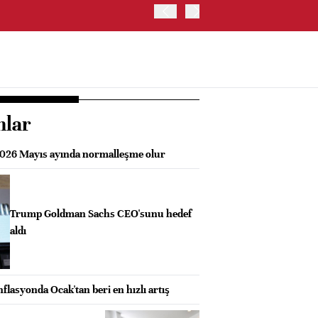
TRUMP: WARSH OLDUKÇA 
nlar
2026 Mayıs ayında normalleşme olur
Trump Goldman Sachs CEO'sunu hedef
aldı
flasyonda Ocak'tan beri en hızlı artış