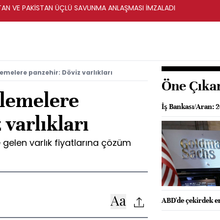
STAN VE PAKİSTAN ÜÇLÜ SAVUNMA ANLAŞMASI İMZALADI
emelere panzehir: Döviz varlıkları
Öne Çıka
rlemelere
İş Bankası/Aran: 
 varlıkları
re gelen varlık fiyatlarına çözüm
ABD'de çekirdek en